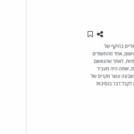
העומד
בראש
שתפו עמוד זה
שמור ב"תכנים שלי"
קבוצת
ליים בהיקף של
האישום, אחד מהחשודים
האינטרנט,
תיות. לאחר שהנאשם
הסייבר
ת, אותה היה מעביר
בשבעה עשר מקרים של
וזכויות
 לקבל דבר בנסיבות
היוצרים
של
פרל