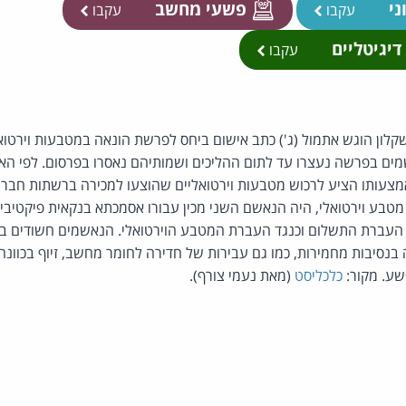
ני
פשעי מחשב
עקבו
עקבו
דיגיטליים
עקבו
ון הוגש אתמול (ג') כתב אישום ביחס לפרשת הונאה במטבעות וירטוא
י הנאשמים בפרשה נעצרו עד לתום ההליכים ושמותיהם נאסרו בפרסום. לפי 
מצעותו הציע לרכוש מטבעות וירטואליים שהוצעו למכירה ברשתות חבר
מטבע וירטואלי, היה הנאשם השני מכין עבורו אסמכתא בנקאית פיקטיבי
 העברת התשלום וכנגד העברת המטבע הוירטואלי. הנאשמים חשודים 
נסיבות מחמירות, כמו גם עבירות של חדירה לחומר מחשב, זיוף בכוונה
שע. מקור:
כלכליסט
(מאת נעמי צורף).