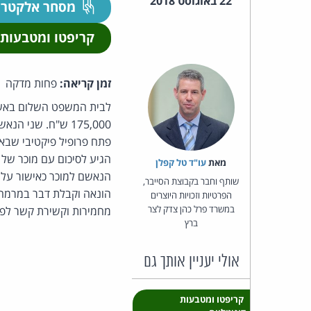
22 באוגוסט 2018
מסחר אלקטרו
קריפטו ומטבעות 
זמן קריאה:
פחות מדקה
לבית המשפט השלום באשקל
175,000 ש"ח. שנ
פתח פרופיל פיקטיבי שבא
הגיע לסיכום עם מוכר של 
מאת‏
עו"ד טל קפלן
הנאשם למוכר כאישור על
שותף וחבר בקבוצת הסייבר,
הונאה וקבלת דבר במרמה ב
הפרטיות וזכויות היוצרים
במשרד פרל כהן צדק לצר
מחמירות וקשירת קשר לפ
ברץ
אולי יעניין אותך גם
קריפטו ומטבעות