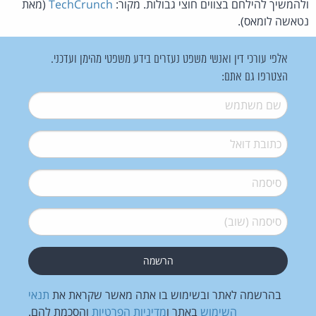
ולהמשיך להילחם בצווים חוצי גבולות. מקור:
TechCrunch
(מאת
נטאשה לומאס).
אלפי עורכי דין ואנשי משפט נעזרים בידע משפטי מהימן ועדכני.
הצטרפו גם אתם:
שם משתמש
*
דואל
*
סיסמה
*
סיסמה (שוב)
*
בהרשמה לאתר ובשימוש בו אתה מאשר שקראת את
תנאי
השימוש
באתר ו
מדיניות הפרטיות
והסכמת להם.