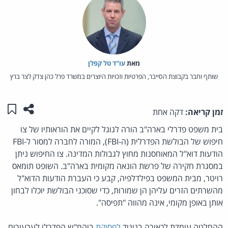
מאת‏
עו"ד טל קפלן
שותף וחבר בקבוצת הסייבר, הפרטיות וזכויות היוצרים במשרד פרל כהן צדק לצר ברץ
שתפו ע
שמו
זמן קריאה:
דקה אחת
בית משפט פדרלי בארה"ב הורה לגוגל לקיים את הוראותיו של צו
חיפוש של הבולשת הפדרלית (ה-FBI), המורה לחברה למסור ל-FBI
הודעות דוא"ל המאוחסנות מחוץ לגבולות המדינה. צו החיפוש ניתן
במסגרת חקירה של פרשת הונאה מקומית בארה"ב. השופט תומאס
רויטר, מבית המשפט בפילדלפיה, קבע כי העברת הודעות הדוא"ל
מהשרתים הזרים עליהן הן שמורות, כדי שסוכני הבולשת יוכלו לבחון
אותן באופן מקומי, אינה מהווה "תפיסה".
ההחלטה עומדת לכאורה בניגוד
לפסיקת
ביהמ"ש הפדרלי לערעורים