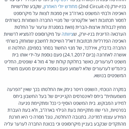
בניו-יורק (ה-2nd Circuit)
מחודש יולי האחרון
, שקבע שלרשויות
האכיפה ולבתי המשפט בארה"ב אין סמכות לצוות על מיקרוספט
למסור תכתובות דואר אלקטרוני של מנויי החברה השמורות בשרתים
מחוץ לגבולות ארצות-הברית (וזאת במסגרת ערעור על החלטת
הערכאה הדיונית בניו-יורק, ש
ציוותה
על מיקרוסופט להמציא לרשויות
האכיפה הפדרליות תכתובות דוא"ל השייכות לחשבון שמוחזק בשרתי
החברה בדבלין, אירלנד, של מנוי החשוד בסחר בסמים). החלטה זו
אושרה לאחרונה (ביום 24.1.2017) פעם נוספת על-ידי אותו בית
משפט לערעורים, כאשר בחלוקת קולות של 4 מול 4 שופטים, החליט
ביהמ"ש לערעורים שלא לשמוע פעם נוספת טיעונים מטעם משרד
המשפטים בנושא.
במקרה הנוכחי, השופט רויטר נימק את החלטתו בכך שאין "הפרעה
משמעותית" ביחס לאינטרסים הקנייניים של בעל החשבון ביחס
למידע המבוקש. בית המשפט הוסיף כי ככל ומתקיימת פגיעה
בפרטיות, הרי שזו מתקיימת בעת הגילוי בארה"ב, ולא בעת העברת
המידע עצמו למדינה. בתגובה להחלטה, גוגל מסרה כי היא חורגת
מהתקדים שנקבע בעניין מיקרוסופט וכי בכוונת החברה לערער עליה