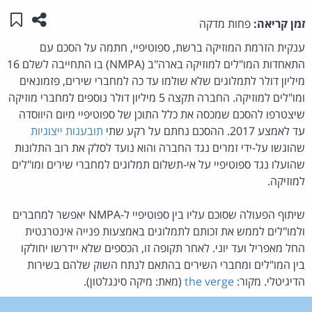
שתפו ע
שמו
זמן קריאה:
פחות מדקה
ענקית הזרמת המוזיקה ברשת, ספוטיפיי, חתמה על הסכם עם
התאחדות המו"לים למוזיקה בארה"ב (NMPA) בו התחייבה לשלם 16
מיליון דולר לתמלוגים שלא שולמו עד כה למחברי שירים, פזמונאים
ומו"לים למוזיקה. החברה תקצה 5 מיליון דולר נוספים למחברי מוזיקה
שיצטרפו להסכם שמכסה את כלל התוכן של ספוטיפיי מיום היווסדה
עד לאמצע 2017. ההסכם נחתם על רקע שתי
תובענות ייצוגיות
שהוגשו על-ידי זמרים נגד החברה והוא נועד לסלק את רוב התלונות
שהועלו נגד ספוטיפיי על אי-תשלום תמלוגים למחברי שירים ומו"לים
למוזיקה.
שיתוף הפעולה שסוכם עליו בין ספוטיפיי ל-NMPA יאפשר למחברים
ולמו"לים לממש את זכותם לתמלוגים באמצעות פנייה אינטרנטית
החל מאפריל ועד יוני. לאחר תקופה זו, הכספים שלא יידרשו יחולקו
בין המו"לים ומחברי השירים בהתאם לנתח השוק שלהם בשירות
הדיגיטלי. מקור:
the verge
(מאת: מיקה סינגלטון).