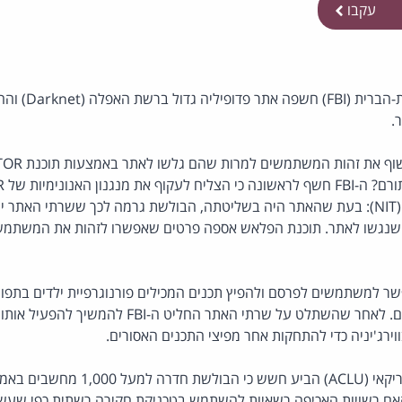
עקבו
הבולשת הפדרלית בא
בטכניקות חקירה רשתיות (NIT): בעת שהאתר היה בשליטתה, הבולשת גרמה לכך ששרתי 
גשו לאתר. תוכנת הפלאש אספה פרטים שאפשרו לזהות את המשתמשי
ר למשתמשים לפרסם ולהפיץ תכנים המכילים פורנוגרפיית ילדים בתפ
למעל 200,000 משתמשים. לאחר שהשתלט על שרתי האתר הח
ירג'יניה כדי להתחקות אחר מפיצי התכנים האסורים.
איגוד חירויות האזרח האמריקאי (ACLU) הביע 
אם רשויות האכיפה רשאיות להשתמש בטכניקת חקירה רשתית כפי שעש