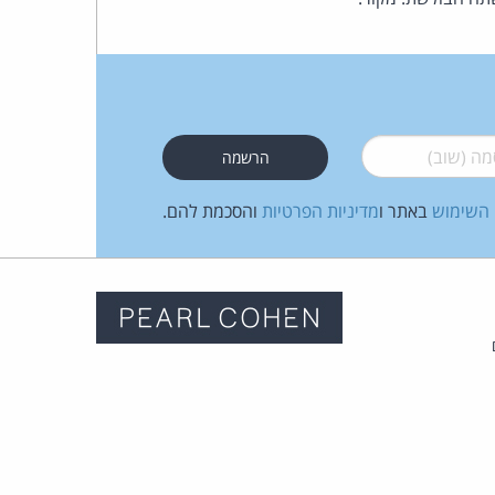
כהן
צדק
לצר
 (שוב)
*
ברץ.
 השימוש
באתר ו
מדיניות הפרטיות
והסכמת להם.
פועל
מ־1996