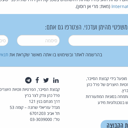
Interna
(מאת: מרי אן רוסון).
 משפטי מהימן ועדכני. הצטרפו גם אתם:
סיסמה
*
סיסמה
בהרשמה לאתר ובשימוש בו אתה מאשר שקראת את
תנאי
law.co.il מופעל בידי קבוצת הסייבר,
לינקדאין
טוויטר
פייסבוק
טלגרם
כויות היוצרים של פרל כהן
קבוצת הסייבר, הפרטיות וזכויות היוצרים
רץ.
פרל כהן צדק לצר ברץ
תמחה בסוגיות המתעוררות
דרך מנחם בגין 121
 בטכנולוגיות מידע
מגדל עזריאלי שרונה – קומה 53
תל אביב 6701203
טל': 03-3039000
ת הקבוצה