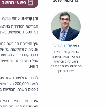
13 בינואר 2016
פשעי מחשב
זמן קריאה:
פחות מדקה
נגד 1,500 משמשים באתר.
מאת‏
עו"ד דותן המר
שותף בקבוצת הסייבר,
הפרטיות וזכויות היוצרים
אצל מחשבי המשתמשים שנ
וראש תחום הפרטיות
ל-FBI.
הבינלאומי במשרד פרל כהן
צדק לצר ברץ
לדברי הבולשת, האתר אפש
נוספים משרתי הבולשת בוו
האיגוד גם הביע תמיהה ה