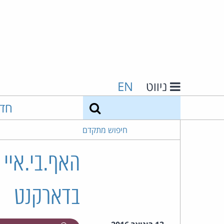
ניווט
EN
חיפוש
חד
חיפוש מתקדם
האף.בי.איי 
בדארקנט