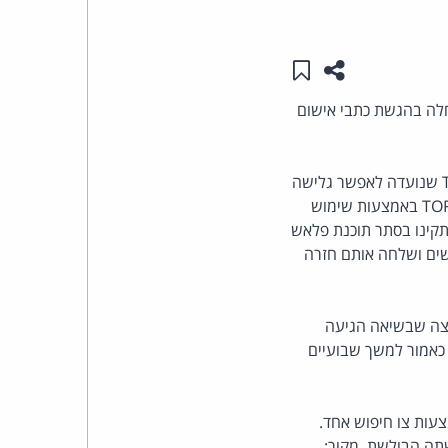
העומד
שתפו עמוד זה
שמור ב"תכנים שלי"
בראש
רצות-הברית (FBI) חשפה אתר פדופיליה גדול ברשת האפלה (Darknet) והחלה בהגשת כתבי אישום
קבוצת
האינטרנט,
איך הצליחה הבולשת לחשוף את זהות המשתמשים למרות שהם גלשו לאתר באמצעות תוכנת TOR שנועדה לאפשר גלישה
אנונימית ולהקשות על איתורם? ה-FBI חשף לראשונה כי הצליח לעקוף את מנגנון האנונימיות של TOR באמצעות שימוש
הסייבר
האתר יתקינו בסתר תוכנת פלאש
ם ושלחה אותם חזרה
וזכויות
היוצרים
וצה שבשיאה הגיעה
ליט ה-FBI להמשיך להפעיל אותו כאמור למשך שבועיים
של
פרל
חשש כי הבולשת חדרה למעל 1,000 מחשבים באמצעות צו חיפוש אחד.
תה הבולשת. מקור: