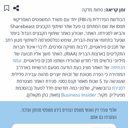
שתפו ע
שמו
זמן קריאה:
פחות מדקה
הבולשת הפדרלית (ה-FBI) יחד עם משרד המשפטים האמריקאי
תפסו את שם המתחם בו פעל אתר שיתוף הקבצים Sharebeast
והביאו לסגירתו. האתר, שנודע כאתר שיתוף הקבצים הגדול ביותר
שפעל בתחומי ארצות-הברית, שימש כפלטפורמה לשיתוף מגוון רחב
של תכנים פיראטיים, לרבות מוזיקה וסרטים. לדברי איגוד חברות
התקליטים בארצות-הברית (RIAA), האתר משך אליו תנועה של
מיליוני גולשים מדי חודש שהורידו ושתפו תכנים פיראטיים.
עמוד
הנחיתה
של האתר מציג כעת הודעה מטעם הרשויות בארה"ב
המזהירה כי הפרה מכוונת של זכויות יוצרים מהווה עבירה פלילית
שעונשה עד 5 שנות מאסר וקנס כספי. סגירת האתר מצטרפת
לסגירת
גרובשארק, שלפני כמה חודשים חדל לפעול (בהסכמת
מפעיליו). מקור:
Business Insider
(מאת: נתן מקאלון).
אלפי עורכי דין ואנשי משפט נעזרים בידע משפטי מהימן ועדכני.
הצטרפו גם אתם:
שם משתמש
*