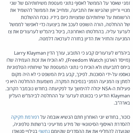
זמני שאסר על הממשל לאסוף נתוני מעטפת משיחותיהם של שני
מנויי ורייזון שהגישו את התביעה, ומחייב את הממשל להשמיד את
הרשומות על שיחותיהם שמצויות כיום בידיו. נוכח ההשלכות
של ההחלטה, הורה השופט לעכב את ביצועה כדי לאפשר לממשל
לערער עליה. בהחלטתו האחרונה, ביטל ביהמ"ש לערעורים את צו
המניעה והחזיר את הדיון בחזרה לערכאה דלמטה.
ביהמ"ש לערעורים קבע כי התובע, עורך הדין Larry Klayman
(מייסד הארגון Freedom Watch), לא הוכיח את זכות העמידה שלו
ביחס לתביעתו ולא הוכיח כי נתוני המעטפת של שיחותיו הטלפוניות
נאספו על-ידי הסוכנות. לפיכך, קבע בית המשפט כי לא היה מקום
למתן צו המניעה הזמני בנסיבות המקרה. משמעות ההחלטה היא כי
פעילות ה-NSA יכולה להימשך עד לפקיעתה בחודש נובמבר הקרוב.
Klayman הודיע כי בכוונתו לערער על ההחלטה לביהמ"ש העליון
בארה"ב.
כזכור, בחודש יוני האחרון חתם הנשיא אובמה על
רפורמת חקיקה
להסדרת האיסוף הסיטונאי של מידע מודיעיני ברשתות טלפוניה,
שנועדה להחליף את את ההסדרים שקיומם
נחשף
בגילויי סנואדן