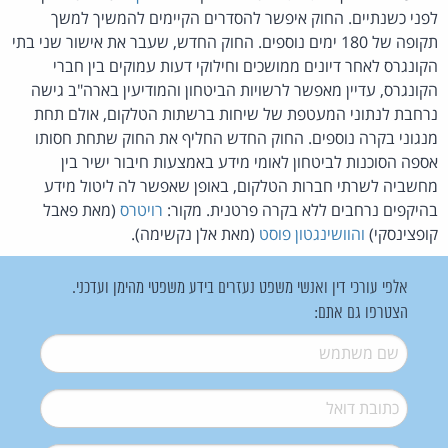
לפני כשנתיים. החוק איפשר להסדרים הקיימים להמשיך למשך
תקופה של 180 ימים נוספים. החוק החדש, שעבר את אישור שני בתי
הקונגרס לאחר דיונים ממושכים וחילוקי דעות עמוקים בין חברי
הקונגרס, עדיין מאפשר לרשויות הביטחון והמודיעין בארה"ב גישה
נרחבת לנתוני המעטפת של שיחות ברשתות הטלקום, אולם תחת
מנגוני בקרה נוספים. החוק החדש החליף את החוק שתחת חסותו
אספה הסוכנות לביטחון לאומי מידע באמצעות חיבור ישיר בין
מחשביה לשרתי חברות הטלקום, באופן שאפשר לה ליטול מידע
בהיקפים נרחבים ללא בקרה פרטנית. מקור:
רויטרס
(מאת פאבל
קופצינסקי)
והוושינגטון פוסט
(מאת אלן נקשימה).
אלפי עורכי דין ואנשי משפט נעזרים בידע משפטי מהימן ועדכני.
הצטרפו גם אתם:
שם משתמש
*
דואל
*