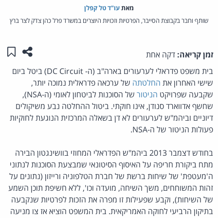
מאת‏
עו"ד טל קפלן
שותף וחבר בקבוצת הסייבר, הפרטיות וזכויות היוצרים במשרד פרל כהן צדק לצר ברץ
שתפו ע
שמו
זמן קריאה:
דקה אחת
בית משפט פדראלי לערעורים בארה"ב (ה- DC Circuit) ביטל ביום
שישי האחרון את
החלטתה
של ערכאה פדראלית נמוכה יותר,
שקבעה שפרויקט
הניטור
של הסוכנות לביטחון לאומי (ה-NSA),
שחשף אדווארד סנודן, אינו חוקתי. ביטול ההחלטה נבע משיקולים
דיוניים וביהמ"ש לערעורים לא דן בשאלה המרכזית הנוגעת לחוקיות
פעולות הניטור של ה-NSA.
בחודש דצמבר 2013 ביהמ"ש הפדראלי המחוזי בוושינגטון הבירה
מתח ביקורת חריפה על האיסוף הסיטונאי שמבצעת הסוכנות לנתוני
ה'מעטפת' של שיחות ברשת של חברת הטלפוניה ורייזון (נתונים על
זהות המשוחחים, משך השיחה, מועדה וכו', ללא חשיפת תוכן השמע
של השיחות), וקבע שפעילות זו מפרה את הזכות לפרטיות שנקבעה
בתיקון הרביעי לחוקה האמריקאית. בית המשפט הוציא אז צו מניעה