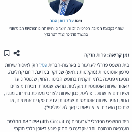
מאת‏
עו"ד דותן המר
שותף בקבוצת הסייבר, הפרטיות וזכויות היוצרים וראש תחום הפרטיות הבינלאומי
במשרד פרל כהן צדק לצר ברץ
שתפו ע
שמו
זמן קריאה:
פחות מדקה
בית משפט פדרלי לערעורים בארצות-הברית
פסל
חוק לאיסור שיחות
טלפון אוטומטיות (מוקלטות מראש) שנחקק במדינת דרום קרולינה,
מטעמי פגיעה בלתי חוקתית בחופש הביטוי. החוק שנפסל נועד
לאסור שיחות אוטומטיות מוקלטות מראש שמטרתן מכירת מוצרים
ושירותים או שתוכנן פוליטי, כגון שיחות לצורכי מערכת בחירות. מנגד,
החוק התיר שיחות אוטומטיות שמטרתן עריכת סקרים אמיתיים, או
שתוכנן הוא דתי או אידיאולוגי (אך לא "פוליטי").
בית המשפט הפדרלי לערעורים (ה-4th Circuit) אישר את החלטת
הערכאה הנמוכה יותר שקבעה כי החוק פוגע באופן בלתי חוקתי