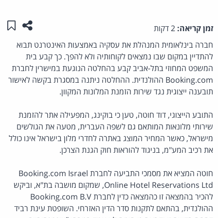
שתפו ע
שמו
זמן קריאה:
2 דקות
חברה בינלאומית המנהלת את עסקיה באמצעות האינטרנט תבוא
להתדיין במקום שבו נמצאים לקוחותיה ולא להפך. כך קבע
בית
המשפט המחוזי בתל-אביב קבע בהחלטה הנוגעת במישרין לחברת
Booking.com ההולנדית.
ההחלטה ניתנה במסגרת בקשה לאישור
תובענה ייצוגית נגד שירות הזמנת המלונות המקוון.
התובע הייצוגי, דוד חוטה, טען כי בוקינג, המפעילה אתר להזמנת
שירותי מלונאות המותאם גם לשפה העברית, מטעה את הגולשים
מישראל, כאשר המחיר המוצג באתרה לחדרי מלון בישראל אינו כולל
את רכיב המע"מ, בניגוד להוראות חוק הגנת הצרכן.
חוטה המציא את מסמכי התביעה לחברת Booking.com Israel
Online Hotel Reservations Ltd, שמקום מושבה בת"א, וביקש
להכיר בהמצאה זו כהמצאה כדין לחברת Booking.com B.V
ההולנדית, בהתאם לתקנות סדר הדין האזרחי. השופטת עינת רביד