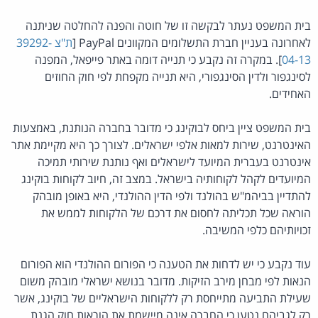
בית המשפט נעתר לבקשה זו של חוטה והפנה להחלטה שניתנה
לאחרונה בעניין חברת התשלומים המקוונים PayPal [
ת"צ 39292-
04-13
]. במקרה זה נקבע כי תנייה דומה באתר פייפאל, המפנה
לסינגפור ולדין הסינגפורי, היא תנייה מקפחת לפי חוק החוזים
האחידים.
בית המשפט ציין ביחס לבוקינג כי מדובר בחברה הנותנת, באמצעות
האינטרנט, שירות למאות אלפי ישראלים. לצורך כך היא מקיימת אתר
אינטרנט בעברית המיועד לישראלים ואף נותנת שירותי תמיכה
המיועדים לקהל לקוחותיה בישראל. במצב זה, חיוב לקוחות בוקינג
להתדיין בביהמ"ש בהולנד ולפי הדין ההולנדי, היא באופן מובהק
הוראה שכל תכליתה לחסום את דרכם של הלקוחות לממש את
זכויותיהם כלפי המשיבה.
עוד נקבע כי יש לדחות את הטענה כי הפורום ההולנדי הוא הפורום
הנאות לפי מבחן מירב הזיקות. מדובר בנושא ישראלי מובהק משום
שעילת התביעה מתייחסת רק ללקוחות הישראליים של בוקינג, אשר
רק לגביהם נטען כי החברה אינה מיישמת את הוראות חוק הגנת