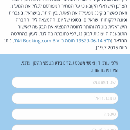
הצרכן הישראלי הקובע כי על המחיר המפורסם לכלול את המע"מ
וזאת כאשר בוקינג מפעילה את האתר, בין היתר, בישראל, בעברית
ופונה ללקוחות ישראלים. בסופו של יום, ההמצאה לידי החברה
הישראלית בוטלה והותר לחוטה להמציא את הבקשה לאישור
התובענה הייצוגית לבוקינג, לפי כתובתה בהולנד. לעיון בהחלטה
המלאה [
ת"צ 19529-06-14 חוטה נ' Booking.com B.V ואח'
. ניתן
ביום 19.7.2015].
אלפי עורכי דין ואנשי משפט נעזרים בידע משפטי מהימן ועדכני.
הצטרפו גם אתם:
שם משתמש
*
דואל
*
סיסמה
*
סיסמה (שוב)
*