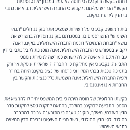
דחתה בקשה זו וקבעה כי
חוטה לא עמד במבחן "אינטנסיביות
הקשר" הנדרש על-מנת לקבוע כי החברה הישראלית תביא את כתבי
בי הדין לידיעת בוקינג.
בית המשפט קבע כי על השירות שמציע אתר בוקינג חלים "תנאי
השימוש" המפורסמים בו, במסגרתם בוקינג מסדירה במפורש את
נושא "חברות התמיכה" דוגמת החברה הישראלית. בוקינג דאגה
לקבוע במפורש כי החברה הישראלית אינה מוסמכת לקבל כתבי בי דין
עבורה ולכם היא אינה יכולה לשמש כמורשה למסירת מסמכי
התביעה. נקבע כי
אין מחלוקת כי החברה הישראלית עוסקת אך ורק
בתמיכה טכנית בבתי המלון וכי גרסתו של נציג בוקינג היתה ברורה
ולפיה החברה הישראלית אינה משמשת כלל כנציגות והקשר בין
החברות אינו אינטנסיבי.
בקשתו החלופית של חוטה היתה כי בית המשפט יתיר לו להמציא את
מסמכי התביעה לבוקינג בהולנד, בהתאם לתקנה 500 לתקנות סדר
הדין האזרחי. מאידך,
בוקינג טענה כי התובענה צריכה להתברר
בהולנד ולפי הדין ההולנדי, בשל תניית השיפוט וברירת הדין המצויה
בתנאי השימוש.