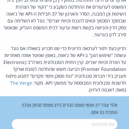
המשפט לערעורים את ההחלטה כשקבע כי "הקוד של הצהרת
השיטות וכן המבנה, הסדר והארגון של 37 חבילות ה-API של ג'אווה
שבמוקד הסכסוך זכאים להגנת זכויות יוצרים". גוגל לא השלימה עם
פסק הדין והגישה בקשת רשות ערעור לבית המשפט העליון, שכאמור
סירב לדון בערעור.
הדיון כעת יחזור לערכאה הדיונית כדי שזו תכריע בשאלה אם גוגל
עשתה "שימוש הוגן" ב-API של ג'אווה, באופן שפוטר אותה מאחריות
על הפרת זכויות יוצרים. קרן החזית הטכנולוגית בארה"ב (Electronic
Frontier Foundation) הביעה חשש שהחלטה לטובת אורקל
תעניק בידי חברות טכנולוגיה "כוח מסוכן וחסר תקדים" למנוע פיתוח
חדשנות טכנולוגית המבוססת על ממשקי API. מקור:
The Verge
(מאת: דאנטה דורזיו).
אלפי עורכי דין ואנשי משפט נעזרים בידע משפטי מהימן ועדכני.
הצטרפו גם אתם:
שם משתמש
*