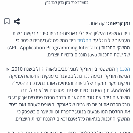
במשרד פרל כהן צדק לצר ברץ
שתפו ע
שמו
זמן קריאה:
דקה אחת
בית המשפט העליון הפדרלי בארצות-הברית סירב לבקשת רשות
הערעור של גוגל על
החלטת
בית המשפט לערעורים שפסק כי
ממשקי התכנות (API - Application Programming Interface)
של שפת התכנות Java מוגנים בזכויות יוצרים.
הסכסוך
המשפטי בין אורקל לגוגל סביב ג'אווה החל בשנת 2010, אז
הגישה אורקל תביעה נגד גוגל בטענה כי ענקית החיפוש העתיקה
חלקים מקוד המקור של ג'אווה והטמיעה אותו במערכת ההפעלה
Android, תוך הפרת זכויות יוצרים ופטנטים של אורקל. חבר
מושבעים ניקה את גוגל מהטענות בדבר הפרת פטנטים אך קבע כי
גוגל הפרה את זכויות היוצרים של אורקל. השופט לעומת זאת ביטל
את החלטת המושבעים בנוגע להפרת זכויות יוצרים כשפסק כי
ממשקי התכנות בג'אווה כלל אינם זכאים להגנת זכויות היוצרים.
אורקל ערערה על ההחלטה. בפסק דין בן עשרות עמודים, הפך בית