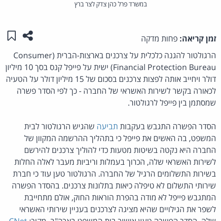
במשרד פרל כהן צדק לצר ברץ
שתפו ע
שמו
זמן קריאה:
פחות מדקה
הרגולטור להגנה כלכלית על צרכנים בארצות-הברית (Consumer
Financial Protection Bureau) ישית על פייפל קנס בסך 10 מיליון
דולר ויחייב אותה לפצות צרכנים בסכום של 15 מיליון דולר על הטעיה
לכאורה בקשר לשירות האשראי של החברה - כך לפי הסדר פשרה
שמסתמן בין פייפל לרגולטור.
הסדר הפשרה התגבש בעקבות
תביעה
שהגיש הרגולטור לבית
המשפט, בה האשים את פייפל כי בתהליך ההרשמה המקוון של
החברה היא נקטה בשיטות מטעות כדי להוליך צרכנים להירשם
לשירות האשראי שלה, הכרוך בעמלות וריביות מעבר לאלה החלות
בשירות התשלומים הרגיל של החברה. הרגולטור טען עוד כי חברת
שירותי התשלום לא טיפלה כיאות בתלונות צרכנים. בהסדר הפשרה
המתגבש פייפל לא מודה בהפרת הוראות החוק, אולם מתחייבת
לשפר את הגילויים שהיא מציגה לצרכנים בעניין שירותי האשראי
שלה. הסדר הפשרה טעון אישור בית המשפט בארה"ב. מקור:
CNet