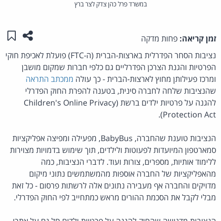
במשרד פרל כהן צדק לצר ברץ
שתפו ע
שמו
זמן קריאה:
פחות מדקה
נציבות הסחר הפדרלית בארצות-הברית (ה-FTC) פועלת לאכיפת חוקי
הפרטיות והגנת הצרכן הפדרליים גם כלפי חברות שמקום מושבן
ומרכז פעילותן מחוץ לארצות-הברית - כך עולה
ממכתב התראה
שהנציבות שלחה לחברה סינית, בטענה להפרת החוק הפדרלי
להגנה על פרטיות ילדים ברשת (Children's Online Privacy
Protection Act).
הנציבות טוענת שהחברה, BabyBus, מפעילה ומפיצה אפליקציות
סמארטפון המיועדות לפעוטות ולילדים, תוך שימוש בדמויות מצוירות
ללימוד אותיות, מספרים, צורות ועוד. לדברי הנציבות, כמה
מהאפליקציות של החברה אוספות מהמשתמשים נתוני מיקום
מדויקים והחברה אף מעבירה נתונים אלה לרשתות פרסום - כל זאת
מבלי לקבל את הסכמת ההורים מראש כמתחייב לפי החוק הפדרלי.
הנציבות מדגישה שהחוק להגנה על פרטיות ילדים חל גם על אתרי