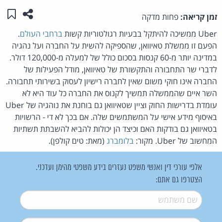
שתפו ע
שמו
זמן קריאה:
פחות מדקה
Uber ממשיכה להיתקל בבעיות רגולטוריות קשות
ברחבי העולם
.
הפעם זו ממשלת טאיוואן, שהספיקה להשית על החברה ועל נהגיה
במדינה יותר מ-60 קנסות בסכום כולל של למעלה מ-120,000 דולר.
לדברי שר התחבורה והתקשורת של טאיוואן, מודל הפעילות של
החברה אינו חוקי משום שאין לחברה רישיון לעסוק בשירותי תחבורה.
השר איים שהממשלה תמשיך לקנוס את החברה כל עוד היא לא
עומדת בדרישות החוק וציין שטאיוואן גם בוחנת את נוהגיה של Uber
באיסוף מידע אישי על המשתמשים שלה. אם בכך לא די - הרשויות
בטאיוואן גם בודקות האם וכיצד הן יכולות להביא להשבתת תשתיות
המחשוב של Uber. מקור:
בלומברג
(מאת: טים קולפן).
אלפי עורכי דין ואנשי משפט נעזרים בידע משפטי מהימן ועדכני.
הצטרפו גם אתם:
שם משתמש
*