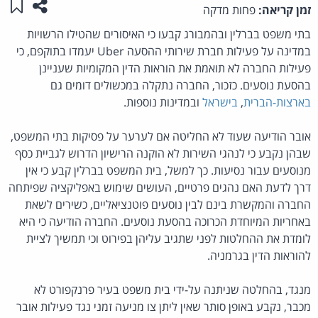
שתפו ע
שמו
זמן קריאה:
פחות מדקה
בתי משפט בברלין ובהמבורג קבעו כי האיסורים שהטילו הרשויות
במדינה על פעילות חברת שירותי ההסעה Uber יעמדו בתוקפם, כי
פעילות החברה לא תואמת את הוראות הדין המקומיות שעניינן
בהסעת נוסעים. כזכור, החברה נתקלה במכשולים דומים גם
בארצות-הברית
,
בישראל
ובמדינות נוספות.
אובר הודיעה שעוד לא החליטה אם לערער על פסיקות בתי המשפט,
שבהן נקבע כי לנהגי השירות לא הוקנה הרישיון הדרוש לגביית כסף
מנוסעים עבור נסיעות. כך למשל, בית המשפט בברלין קבע כי אין
דרך לדעת האם נהגים פרטיים, העושים שימוש באפליקציה שפיתחה
החברה והמקשרת בינם לבין נוסעים פוטנציאליים, כשירים לשאת
באחריות המיוחדת הכרוכה בהסעת נוסעים. החברה הודיעה כי היא
לומדת את ההחלטות לפני שתגיב עליהן בפירוט וכי תמשיך לציית
להוראות הדין בגרמניה.
מנגד, בהחלטה שניתנה על-ידי בית משפט בעיר פרנקפורט לא
מכבר, נקבע באופן סותר שאין ליתן צו מניעה זמני נגד פעילות אובר