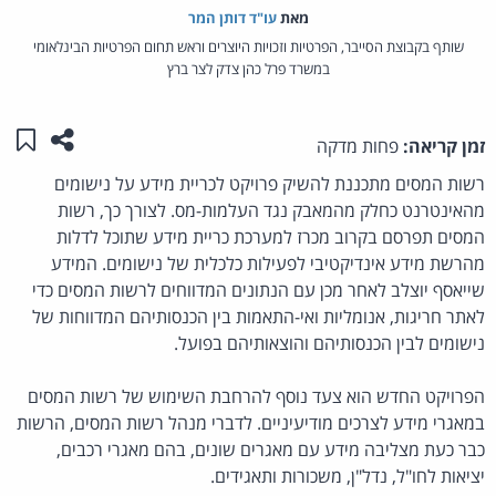
מאת‏
עו"ד דותן המר
שותף בקבוצת הסייבר, הפרטיות וזכויות היוצרים וראש תחום הפרטיות הבינלאומי
במשרד פרל כהן צדק לצר ברץ
שתפו ע
שמו
זמן קריאה:
פחות מדקה
רשות המסים מתכננת להשיק פרויקט לכריית מידע על נישומים
מהאינטרנט כחלק מהמאבק נגד העלמות-מס. לצורך כך, רשות
המסים תפרסם בקרוב מכרז למערכת כריית מידע שתוכל לדלות
מהרשת מידע אינדיקטיבי לפעילות כלכלית של נישומים. המידע
שייאסף יוצלב לאחר מכן עם הנתונים המדווחים לרשות המסים כדי
לאתר חריגות, אנומליות ואי-התאמות בין הכנסותיהם המדווחות של
נישומים לבין הכנסותיהם והוצאותיהם בפועל.
הפרויקט החדש הוא צעד נוסף להרחבת השימוש של רשות המסים
במאגרי מידע לצרכים מודיעיניים. לדברי מנהל רשות המסים, הרשות
כבר כעת מצליבה מידע עם מאגרים שונים, בהם מאגרי רכבים,
יציאות לחו"ל, נדל"ן, משכורות ותאגידים.