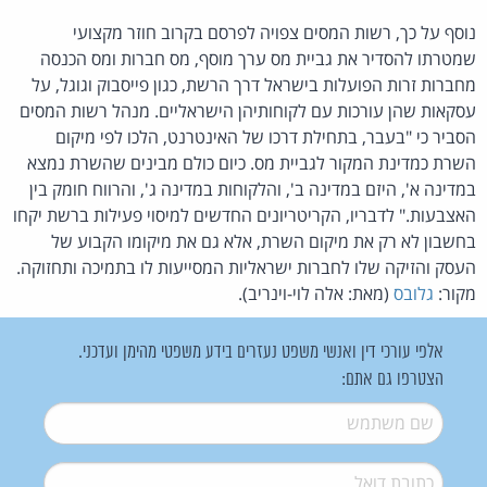
נוסף על כך, רשות המסים צפויה לפרסם בקרוב חוזר מקצועי
שמטרתו להסדיר את גביית מס ערך מוסף, מס חברות ומס הכנסה
מחברות זרות הפועלות בישראל דרך הרשת, כגון פייסבוק וגוגל, על
עסקאות שהן עורכות עם לקוחותיהן הישראליים. מנהל רשות המסים
הסביר כי "בעבר, בתחילת דרכו של האינטרנט, הלכו לפי מיקום
השרת כמדינת המקור לגביית מס. כיום כולם מבינים שהשרת נמצא
במדינה א', היזם במדינה ב', והלקוחות במדינה ג', והרווח חומק בין
האצבעות." לדבריו, הקריטריונים החדשים למיסוי פעילות ברשת יקחו
בחשבון לא רק את מיקום השרת, אלא גם את מיקומו הקבוע של
העסק והזיקה שלו לחברות ישראליות המסייעות לו בתמיכה ותחזוקה.
מקור:
גלובס
(מאת: אלה לוי-וינריב).
אלפי עורכי דין ואנשי משפט נעזרים בידע משפטי מהימן ועדכני.
הצטרפו גם אתם:
שם משתמש
*
דואל
*