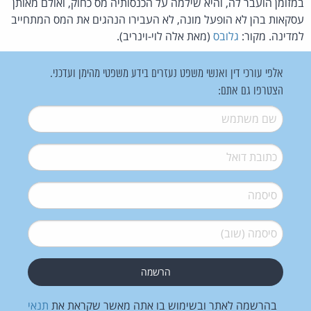
במזומן הועבר לה, והיא שילמה על הכנסותיה מס כחוק, ואולם מאותן
עסקאות בהן לא הופעל מונה, לא העבירו הנהגים את המס המתחייב
למדינה. מקור:
גלובס
(מאת אלה לוי-וינריב).
אלפי עורכי דין ואנשי משפט נעזרים בידע משפטי מהימן ועדכני.
הצטרפו גם אתם:
שם משתמש
*
דואל
*
סיסמה
*
סיסמה (שוב)
*
בהרשמה לאתר ובשימוש בו אתה מאשר שקראת את
תנאי