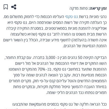
שתפו ע
שמו
זמן קריאה:
פחות מדקה
נהגי מוניות ברשת
גט טקסי
העלימו הכנסות כדי לחמוק מתשלום מס.
כך העלתה חקירה של רשות המסים שפורסמה היום. גט טקסי היא
אפליקציה להזמנת מוניות בסמארטפונים. במסגרת החקירה קיבלה
הרשות מבית משפט צו המורה לחב' גט טקסי (שהיא כשלעצמה
אינה חשודה בהעלמה) לחשוף מידע שבידה, הכולל בין השאר רישום
הזמנת הנסיעות של הנהגים.
הבדיקה הקיפה 50 נהגים מבין כ- 3,000 בחברה. עם קבלת החומר,
השוו החוקרים את דיווחי ההכנסות של הנהגים אל מול רישום
ההזמנות שתועד במחשבי גט טקסי. בכ- 70% מהמקרים הושמטו
הכנסות מנסיעות רבות. עקב כך הוצאה לנהגים שומה על סמך
הממצאים החדשים והוטל עליהם קנס על-פי חוק. מקרים חמורים
במיוחד הועברו להמשך טיפול מחלקת חקירות, ובמקרים פחות
חמורים נפתחו נגד הנהגים הליכי שומה.
ככל הנראה חלקה של גט טקסי בכספים מהעסקאות שהתבצעו