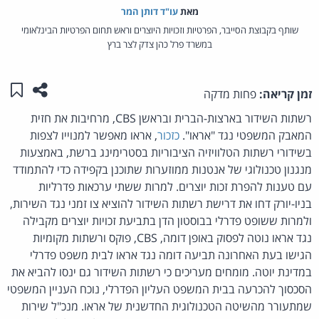
מאת‏
עו"ד דותן המר
שותף בקבוצת הסייבר, הפרטיות וזכויות היוצרים וראש תחום הפרטיות הבינלאומי
במשרד פרל כהן צדק לצר ברץ
שתפו ע
שמו
זמן קריאה:
פחות מדקה
רשתות השידור בארצות-הברית ובראשן CBS, מרחיבות את חזית
המאבק המשפטי נגד "אראו".
כזכור
, אראו מאפשר למנוייו לצפות
בשידורי רשתות הטלוויזיה הציבוריות בסטרימינג ברשת, באמצעות
מנגנון טכנולוגי של אנטנות ממוזערות שתוכנן בקפידה כדי להתמודד
עם טענות להפרת זכות יוצרים. למרות ששתי ערכאות פדרליות
בניו-יורק דחו את דרישת רשתות השידור להוציא צו זמני נגד השירות,
ולמרות ששופט פדרלי בבוסטון הדן בתביעת זכויות יוצרים מקבילה
נגד אראו נוטה לפסוק באופן דומה, CBS, פוקס ורשתות מקומיות
הגישו בעת האחרונה תביעה דומה נגד אראו לבית משפט פדרלי
במדינת יוטה. מומחים מעריכים כי רשתות השידור גם ינסו להביא את
הסכסוך להכרעה בבית המשפט העליון הפדרלי, נוכח העניין המשפטי
שמתעורר מהשיטה הטכנולוגית החדשנית של אראו. מנכ"ל שירות