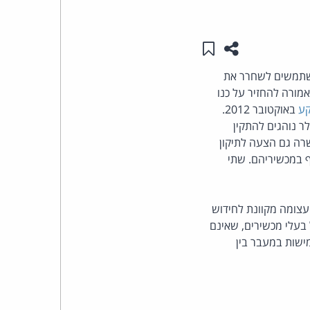
העומד
שתפו עמוד זה
שמור ב"תכנים שלי"
בראש
שתמשים לשחרר את
מורה להחזיר על כנו
קבוצת
ע
באוקטובר 2012.
האינטרנט,
ר נוהגים להתקין
רה גם הצעה לתיקון
הסייבר
 במכשיריהם. שתי
וזכויות
עם בקרב צרכנים. מעל 100,000 איש חתמו על עצומה מקוונת לחידוש
היוצרים
 בעלי מכשירים, שאינם
ישות במעבר בין
של
פרל