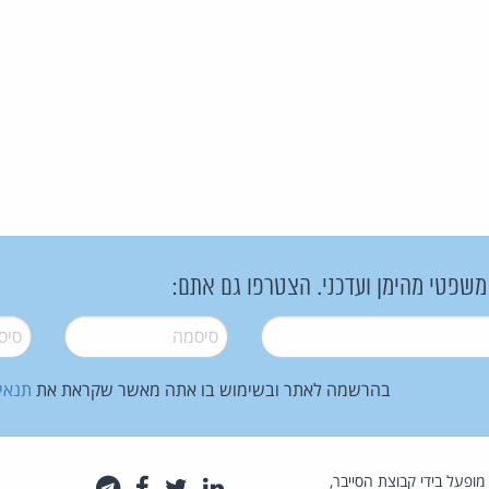
 משפטי מהימן ועדכני. הצטרפו גם אתם:
סיסמה
*
סיסמה
בהרשמה לאתר ובשימוש בו אתה מאשר שקראת את
תנאי
law.co.il מופעל בידי קבוצת הסייבר,
לינקדאין
טוויטר
פייסבוק
טלגרם