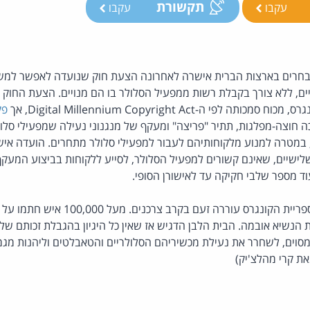
תקשורת
עקבו
עקבו
חרים בארצות הברית אישרה לאחרונה הצעת חוק שנועדה לאפשר למ
ם, ללא צורך בקבלת רשות ממפעיל הסלולר בו הם מנויים. הצעת החוק א
פי ה-Digital Millennium Copyright Act, אך
פק
 חוצה-מפלגות, תתיר "פריצה" ומעקף של מנגנוני נעילה שמפעילי סלול
במטרה למנוע מלקוחותיהם לעבור למפעילי סלולר מתחרים. הועדה איש
ישיים, שאינם קשורים למפעיל הסלולר, לסייע ללקוחות בביצוע המעקף
ד מספר שלבי חקיקה עד לאישורן הסופי.
, פקיעת ההיתר של ספריית הקונגרס עוררה ז
הנשיא אובמה. הבית הלבן הדגיש אז שאין כל היגיון בהגבלת זכותם של
מסוים, לשחרר את נעילת מכשיריהם הסלולריים והטאבלטים וליהנות מגמ
ת קרי מהלצ'יק)