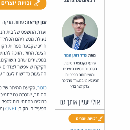
7 באוגוסט 2013
זכויות יוצרים
זמן קריאה:
פחות מדקה
ועדת המשפט של בית הנב
נעילת מכשיריהם הסלולריי
חריג שקבעה ספריית הקונגרס, מכוח סמכותה ל
הצעת החוק, הזוכה לתמיכה
מאת‏
עו"ד דותן המר
במכשירים שהם משווקים, 
שותף בקבוצת הסייבר,
חקיקה שיאפשר לצדדים של
הפרטיות וזכויות היוצרים
ההצעות נדרשות לעבור עו
וראש תחום הפרטיות
הבינלאומי במשרד פרל כהן
צדק לצר ברץ
כזכור
ההיתר, שזכתה גם לתמיכת 
כבולים בהתחייבות לספק 
אולי יעניין אותך גם
מפעילים. מקור:
CNET
(מא
זכויות יוצרים