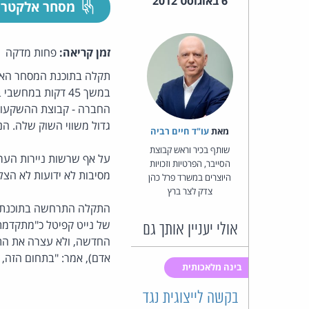
6 באוגוסט 2012
מסחר אלקטרו
זמן קריאה:
פחות מדקה
החברה - קבוצת ההשקעות 
גדול משווי השוק שלה. ה
מאת‏
עו"ד חיים רביה
שותף בכיר וראש קבוצת
הסייבר, הפרטיות וזכויות
מסיבות לא ידועות לא הצ
היוצרים במשרד פרל כהן
צדק לצר ברץ
התקלה התרחשה בתוכנת סח
של נייט קפיטל כ"מתקדמת
אולי יעניין אותך גם
החדשה, ולא עצרה את התק
אדם), אמר: "בתחום הזה, דקה יכולה 
בינה מלאכותית
בקשה לייצוגית נגד