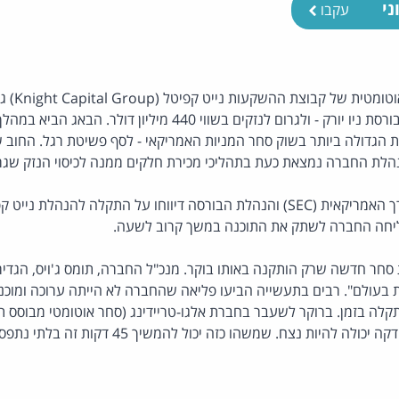
ני
עקבו
תקלה בתוכנת 
במשך 45 דקות במחשבי בורסת ניו יורק - ולגרום לנזקים בשווי 440 מ
הגדולה ביותר בשוק סחר המניות האמריקאי - לסף פשיטת רגל. החוב 
נהלת החברה נמצאת כעת בתהליכי מכירת חלקים ממנה לכיסוי הנזק שגר
על אף שרשות ניירות הערך האמריקאית (SEC) והנהלת הבורסה דיווחו על התקלה לה
ליחה החברה לשתק את התוכנה במשך קרוב לשעה.
ר חדשה שרק הותקנה באותו בוקר. מנכ"ל החברה, תומס ג'ויס, הגדיר
 בעולם". רבים בתעשייה הביעו פליאה שהחברה לא הייתה ערוכה ומוכנ
לה בזמן. ברוקר לשעבר בחברת אלגו-טריידינג (סחר אוטומטי מבוסס ת
להיות נצח. שמשהו כזה יכול להמשיך 45 דקות זה בלתי נתפס". מקור: