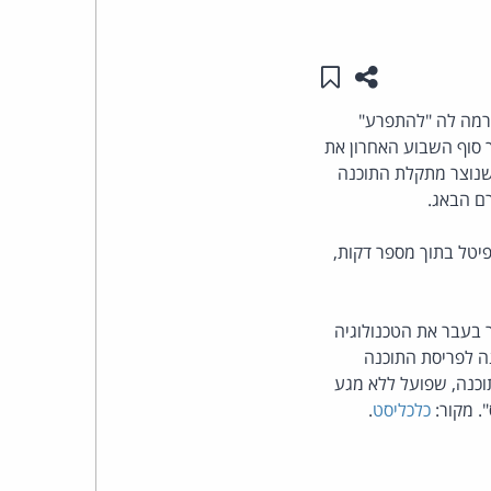
העומד
שתפו עמוד זה
שמור ב"תכנים שלי"
בראש
המסחר האוטומטית של קבוצת ההשקעות נייט קפיטל (Knight Capital Group) גרמה לה "להתפרע"
יליון דולר. הבאג הביא במהלך סוף השבוע האחרון את
קבוצת
שנוצר מתקלת התוכנה
האינטרנט,
ם הבאג.
הסייבר
נהלת נייט קפיטל בתוך מספר דקות,
וזכויות
 בעבר את הטכנולוגיה
היוצרים
ה לפריסת התוכנה
וכנה, שפועל ללא מגע
של
כלכליסט
.
פרל