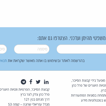
 משפטי מהימן ועדכני. הצטרפו גם אתם:
סיסמה
*
סיסמה
בהרשמה לאתר ובשימוש בו אתה מאשר שקראת את
תנאי
law.co.il מופעל בידי קבוצת הסייבר,
לינקדאין
טוויטר
פייסבוק
טלגרם
כויות היוצרים של פרל כהן
קבוצת הסייבר, הפרטיות וזכויות היוצרים
רץ.
פרל כהן צדק לצר ברץ
תמחה בסוגיות המתעוררות
דרך מנחם בגין 121
 בטכנולוגיות מידע
מגדל עזריאלי שרונה – קומה 53