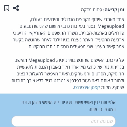
שתפו ע
שמו
זמן קריאה:
פחות מדקה
אחד מאתרי שיתוף הקבצים הגדולים והידועים בעולם,
Megaupload, נסגר בעקבות כתבי אישום שהגישו תובעים
פדראלים בארצות-הברית. משרד המשפטים האמריקאי הודיע כי
ארבעה ממפעילי האתר נעצרו בניו זילנד לאחר שהוגשה בקשה
אמריקאית בענין. שני מפעילים נוספים נותרו מבוקשים.
על פי כתב האישום שהוגש בווירג'יניה, Megaupload מואשם
בגרימת נזק של כחצי מיליארד דולר באובדן הכנסות לתעשיית
המוסיקה, הסרטים והמשחקים.האתר מאפשר להעלות קבצים
ולהוריד אותם באמצעות דפדפן אינטרנט רגיל בלא צורך בתוכנות
שיתוף. מקור:
קפטן אינטרנט
.
אלפי עורכי דין ואנשי משפט נעזרים בידע משפטי מהימן ועדכני.
הצטרפו גם אתם:
שם משתמש
*