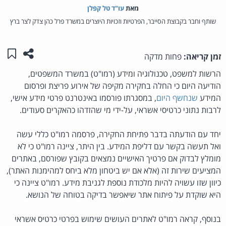
מאת‏
עו"ד טל קפלן
שותף וחבר בקבוצת הסייבר, הפרטיות וזכויות היוצרים במשרד פרל כהן צדק לצר ברץ
שתפו ע
שמו
זמן קריאה:
פחות מדקה
הרשות למשפט, טכנולוגיה ומידע (רמו"ט) במשרד המשפטים,
הודיעה היום כי החלה בחקירה מקיפה של אירוע פריצת ופרסום
המידע
שנחשף היום
, במסגרתו פורסמו באינטרנט פרטי מידע אישי,
לרבות נתוני כרטיסי אשראי, על-ידי מי שהזדהו כהאקרים סעודים.
יחד עם הודעתה בדבר פתיחת החקירה, פרסמה רמו"ט כללי עשה
ואל תעשה בקשר עם דליפת המידע. בין היתר, ציינה רמו"ט כי לא
מומלץ לבדוק אם פרטיך האישיים נמצאים בקובץ שפורסם, באתרים
המציעים שירות זה (אלא אם יש ביטחון מלא ביחס למהימנות האתר),
כיוון שזו עשויה להיות מלכודת נוספת לגניבת מידע. רמו"ט ציינה כי
היא שוקדת על פיתוח אתר שיאפשר בדיקה בטוחה של הנושא.
בנוסף, קראה רמו"ט לאתרים העושים שימוש בפרטי כרטיס אשראי