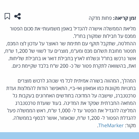
שתפו ע
שמו
זמן קריאה:
פחות מדקה
מליאת הממשלה אישרה להגדיל באופן משמעותי את סכום הפטור
ממכס על חבילות שמקורן בחו"ל.
ההחלטה, שתקבל תוקף עם חתימת שר האוצר על עדכון לצו המכס,
תפטור מחובת תשלום מכס ומע"מ, מוצרים עד לשווי של 1,200 ש"ח,
אשר נרכשו בחו"ל ונשלחו לארץ בחבילת דואר או בחבילת שליחות.
זאת, בהשוואה לתקרת פטור של כ- 200 ש"ח בלבד שקיימת כיום.
המהלך, המהווה בשורה אמיתית לכל מי שנוהג לרכוש מוצרים
בחנויות מקוונות כמו אמאזון ואי-ביי, התאפשר הודות להמלצות ועדת
טרכטנברג, שישבה על המדוכה בחודשים האחרונים בעקבות גל
המחאה החברתית שפקד את המדינה. בעוד שועדת טרכטנברג
המליצה להגדיל את הפטור עד ל- 1,000 ש"ח, ראש הממשלה פעל
להגדלת הפטור ל- 1,200 ש"ח, שכאמור, אושר לבסוף בממשלה.
מקור:
TheMarker
.