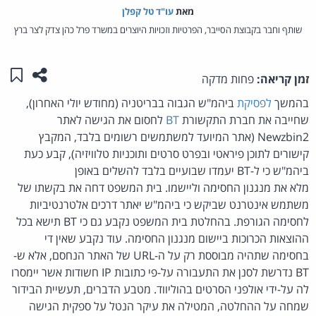
מאת‏
עו"ד טל קפלן
שותף וחבר בקבוצת הסייבר, הפרטיות וזכויות היוצרים במשרד פרל כהן צדק לצר ברץ
שתפו ע
שמו
זמן קריאה:
פחות מדקה
בהמשך
לפסיקת
ביהמ"ש הגבוה בבריטניה (מחודש יולי האחרון),
שחייבה את חברת התקשורת
BT
לחסום את הגישה לאתר
Newzbin2 (אתר המיועד למשתמשים רשומים בלבד, המקבץ
קישורים לתוכן פיראטי ובפרט סרטים ותוכניות טלוויזיה), קבע כעת
ביהמ"ש כי ל-BT יעמדו שבועיים בלבד להשלים באופן
מלא את מנגנון החסימה וליישמו. בית המשפט דחה את בקשתו של
משתמש אינטרנט שביקש כי ביהמ"ש יאתר דרכים אלטרנטיביות
לחסימה הגורפת. בהחלטת בית המשפט נקבע גם כי BT תישא בכל
ההוצאות הכרוכות ביישום מנגנון החסימה. עוד נקבע שאין די
בחסימה שתהיה מבוססת רק על ה-URL של האתר הנחסם, אלא ש-
BT נדרשת לסנן את התעבורה על-פי כתובות IP חשודות אשר יימסרו
לה על-ידי אולפני הסרטים בהוליווד. מטבע הדברים, תעשיית הבידור
שמחה על ההחלטה, המטילה את עיקר הנטל על ספקית הגישה