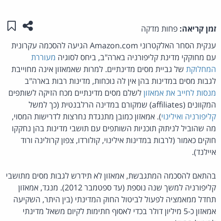
שתפו ע
שמו
זמן קריאה:
פחות מדקה
ענקית הסחר האלקטרוני Amazon.com הגיעה להסכמה עקרונית
עם מחוקקי מדינת קליפורניה בארה"ב, ביחס לסוגיה
מעוררת
המחלוקת
של גביית מסים מדינתיים. למרות שאמאזון אינה מחוייבת
לגבות מסים במדינות בהן אין לה נוכחות, מדינות רבות בארה"ב
מנסות לחייב את אמאזון
לשלם מסים מדינתיים מכח הזיקה לשותפים
המקוונים (affiliates) שמקורם במדינה הרלבנטית (כך למשל
קליפורניה
ואילינוי
). אמאזון כמובן מתנגדת נחרצות לדרישות המסוי,
מה שהוביל לניתוק תוכניות השותפים עם תושבי מדינות בהן נחקקו
חוקים כאמור (לרבות במדינות אילינוי, קולורדו, צפון קרולינה ורוד
איילנד).
בהתאם להסכמה המתגבשת, אמאזון לא תידרש לגבות מסים מתושבי
קליפורניה למשך שנה נוספת (עד ספטמבר 2012). מנגד, אמאזון
תחדל ממאמציה לפעול לביטול החוק המדינתי (בין היתר, השקיעה
אמאזון כ-5 מיליון דולר בכדי לאסוף חתימות לקיום משאל מדינתי