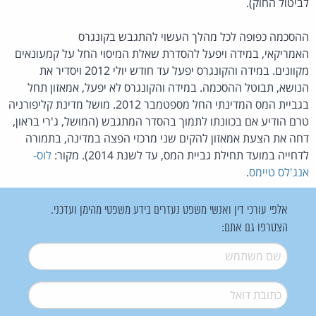
לביטול החוק).
ההסכמה כפופה לכל מהלך העשוי להתגבש בקונגרס
האמריקאי, במידה ויפעל להסדרת שאלת המיסוי החל על קמעונאים
מקוונים. במידה והקונגרס יפעל עד חודש יולי 2012 ויסדיר את
הנושא, תבוטל ההסכמה. במידה והקונגרס לא יפעל, אמאזון תחל
בגביית המס המדינתי החל מספטמבר 2012. מושל מדינת קליפורניה
טרם הודיע אם בכוונתו לתמוך בהסדר המתגבש (המושל, ג'רי בראון,
דחה את הצעת אמאזון להקים שני מרכזי הפצה במדינה, בתמורה
לדחייה במועד תחילת גביית המס, עד לשנת 2014). מקור:
לוס-
אנג'לס טיימס
.
אלפי עורכי דין ואנשי משפט נעזרים בידע משפטי מהימן ועדכני.
הצטרפו גם אתם:
שם משתמש
*
דואל
*