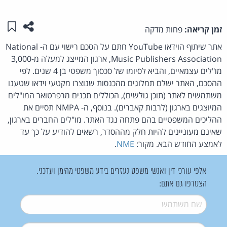
שתפו ע
שמו
זמן קריאה:
פחות מדקה
אתר שיתוף הוידאו YouTube חתם על הסכם רישוי עם ה- National
Music Publishers Association, ארגון המייצג למעלה מ-3,000
מו"לים עצמאיים, והביא לסיומו של סכסוך משפטי בן 4 שנים. לפי
ההסכם, האתר ישלם תמלוגים מהכנסות שנוצרו מקטעי וידאו שטענו
משתמשים לאתר (תוכן גולשים), הכוללים תכנים מרפרטואר המו"לים
המיוצגים בארגון (לרבות קאברים). בנוסף, ה- NMPA תסיים את
ההליכים המשפטיים בהם פתחה נגד האתר. מו"לים החברים בארגון,
שאינם מעוניינים להיות חלק מההסדר, רשאים להודיע על כך עד
לאמצע החודש הבא. מקור:
NME
.
אלפי עורכי דין ואנשי משפט נעזרים בידע משפטי מהימן ועדכני.
הצטרפו גם אתם:
שם משתמש
*