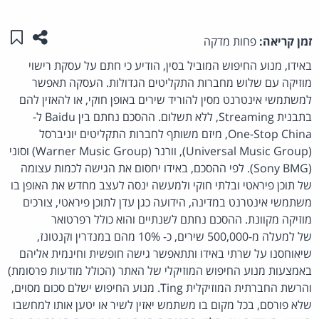
שתפו ע
שמו
זמן קריאה:
פחות מדקה
באידו, מנוע החיפוש המוביל בסין, הודיע כי חתם על עסקת רישוי
מוזיקה עם שלוש מחברות התקליטים הגדולות. העסקה תאפשר
למשתמשי אינטרנט מסין להוריד שירים באופן חוקי, או להאזין להם
בתבנית Streaming, ללא תשלום. ההסכם נחתם בין Baidu ל-
One-Stop China, מיזם משותף לחברות התקליטים יוניברסל
(Universal Music Group), וורנר (Warner Music Group) וסוני
(Sony BMG). לפי ההסכם, באידו יחסום את הגישה לכמות עצומה
של תוכן פיראטי ובלתי חוקי ולמעשה ינסה לעצב מחדש את האופן בו
משתמשי אינטרנט במדינה, הידועה כגן עדן לתוכן פיראטי, צורכים
מוזיקה מקוונת. ההסכם נחתם לשנתיים והוא כולל רפרטואר
של למעלה מ-500,000 שירים, כ- 10% מהם במנדרין וקנטונז,
שיאוחסנו על שרתי באידו ותתאפשר גישה חופשית וחינמית אליהם
באמצעות מנוע החיפוש המוזיקלי של האתר (הכולל מודעות פרסומת)
והרשת החברתית המוזיקלית Ting. מנוע החיפוש ישלם סכום מסוים,
שלא פורסם, בכל מקום בו משתמש יאזין לשיר או יטען אותו למחשבו