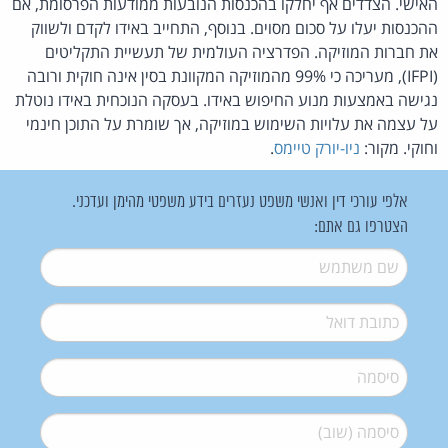
האישי. הצדדים אף יחלקו בהכנסות הנובעות ממודעות הפרסומת, אם
ההכנסות יעלו על סכום מסוים. בנוסף, התחייב באידו לקדם ולשווק
את חברות המוזיקה. הפדרציה העולמית של תעשיית התקליטים
(IFPI), מעריכה כי 99% מהמוזיקה המקוונת בסין אינה חוקית ורובה
נגישה באמצעות מנוע החיפוש באידו. בעסקה הנוכחית באידו נוטלת
על עצמה את עלויות השימוש במוזיקה, אך שומרת על התוכן חינמי
וחוקי. מקור:
ניו-יורק טיימס
.
אלפי עורכי דין ואנשי משפט נעזרים בידע משפטי מהימן ועדכני.
הצטרפו גם אתם:
שם משתמש
*
דואל
*
סיסמה
*
סיסמה (שוב)
*