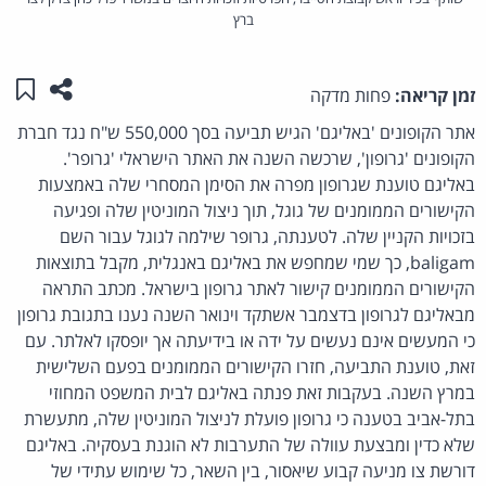
ברץ
שתפו ע
שמו
זמן קריאה:
פחות מדקה
אתר הקופונים 'באליגם' הגיש תביעה בסך 550,000 ש"ח נגד חברת
הקופונים 'גרופון', שרכשה השנה את האתר הישראלי 'גרופר'.
באליגם טוענת שגרופון מפרה את הסימן המסחרי שלה באמצעות
הקישורים הממומנים של גוגל, תוך ניצול המוניטין שלה ופגיעה
בזכויות הקניין שלה. לטענתה, גרופר שילמה לגוגל עבור השם
baligam, כך שמי שמחפש את באליגם באנגלית, מקבל בתוצאות
הקישורים הממומנים קישור לאתר גרופון בישראל. מכתב התראה
מבאליגם לגרופון בדצמבר אשתקד וינואר השנה נענו בתגובת גרופון
כי המעשים אינם נעשים על ידה או בידיעתה אך יופסקו לאלתר. עם
זאת, טוענת התביעה, חזרו הקישורים הממומנים בפעם השלישית
במרץ השנה. בעקבות זאת פנתה באליגם לבית המשפט המחוזי
בתל-אביב בטענה כי גרופון פועלת לניצול המוניטין שלה, מתעשרת
שלא כדין ומבצעת עוולה של התערבות לא הוגנת בעסקיה. באליגם
דורשת צו מניעה קבוע שיאסור, בין השאר, כל שימוש עתידי של