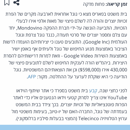
שתפו ע
שמו
זמן קריאה:
פחות מדקה
בית משפט בפאריס מצא כי גוגל אחראית לארבעה מקרים של הפרת
זכויות יוצרים והורה לה לשלם פיצוי של מאות אלפי אירו לבעלי
הזכויות. התביעה הוגשה על-ידי חברת ההפקה Mondovino, יחד
עם צלם ומספר יוצרים של סרטי תעודה, כנגד גוגל צרפת וגוגל
העולמית (Google Inc). התובעים טענו כי יצירותיהם הועמדו לרשות
הציבור באמצעות מנוע החיפוש של גוגל ולעיתים אף באופן ישיר
באמצעות השירות Google Video - וזאת למרות דרישותיהם להסרת
היצירות. ביהמ"ש הורה לענקית החיפוש לשלם לתובעים פיצוי של
430,000 אירו ($598,000) וכן את הוצאותיהם המשפטיות. גוגל
הודיעה כי היא שוקלת לערער על ההחלטה. מקור:
AFP
.
לפני כחצי שנה,
קבע
בית משפט בספרד כי אתר שיתוף הוידאו
YouTube אינו צריך לסרוק קטעי וידאו הנטענים אליו כדי לאתר
הפרות פוטנציאליות של זכויות יוצרים. בכך צידד בבית המשפט
בעמדתה של גוגל, החברה-האם של יו-טיוב, בעימות משפטי מול
ערוץ הטלוויזיה Telecinco (המצוי בבעלות סילביו ברלוסקוני).