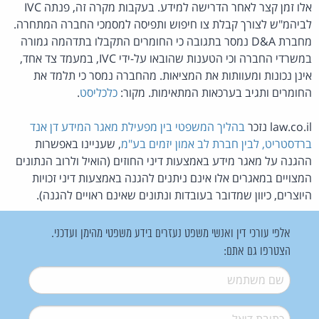
אלו זמן קצר לאחר הדרישה למידע. בעקבות מקרה זה, פנתה IVC
לביהמ"ש לצורך קבלת צו חיפוש ותפיסה למסמכי החברה המתחרה.
מחברת D&A נמסר בתגובה כי החומרים התקבלו בתדהמה גמורה
במשרדי החברה וכי הטענות שהובאו על-ידי IVC, במעמד צד אחד,
אינן נכונות ומעוותות את המציאות. מהחברה נמסר כי תלמד את
החומרים ותגיב בערכאות המתאימות. מקור:
כלכליסט
.
law.co.il נזכר
בהליך המשפטי בין מפעילת מאגר המידע דן אנד
ברדסטריט, לבין חברת לב אמון יזמים בע"מ
, שעניינו באפשרות
ההגנה על מאגר מידע באמצעות דיני החוזים (הואיל ולרוב הנתונים
המצויים במאגרים אלו אינם ניתנים להגנה באמצעות דיני זכויות
היוצרים, כיוון שמדובר בעובדות ונתונים שאינם ראויים להגנה).
אלפי עורכי דין ואנשי משפט נעזרים בידע משפטי מהימן ועדכני.
הצטרפו גם אתם:
שם משתמש
*
דואל
*