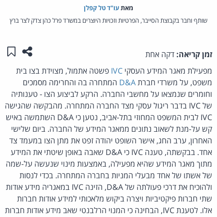
מאת‏
עו"ד טל קפלן
שותף וחבר בקבוצת הסייבר, הפרטיות וזכויות היוצרים במשרד פרל כהן צדק לצר ברץ
שתפו ע
שמו
זמן קריאה:
דקה אחת
מפעילת מאגר המידע העסקי
IVC
פשטה אתמול, מצוידת בצו בית
משפט, על משרדי חברת
D&A
המתחרה בה והחרימה מסמכים
וחומרים שנמצאו על מחשבי החברה. הרקע לביצוע הצו - טענותיה
של IVC בדבר ריגול עסקי מצד החברה המתחרה. מהבקשה שהגישה
IVC לבית המשפט המחוזי בתל-אביב, נטען כי D&A השתמשה באיש
קש על-מנת לשאוב נתונים ממאגר המידע של החברה. ביום שלישי
האחרון, ערב החג, אישר השופט יהודה זפט את מתן הצו במעמד צד
אחד. בבקשתה, טענה IVC כי D&A שאבה באופן שיטתי את המידע
מתוך מאגר המידע שהיא מפעילה, באמצעות מינוי שנעשה על-שמה
של אשתו של אחד מבעלי המניות בחברה המתחרה. בכדי לנסות
ולהוכיח את דרכי פעולתה של D&A, הזינה IVC במאגריה מידע אודות
שתי חברות פיקטיביות ויצרה ביקוש מלאכותי למידע אודות חברות
אלו. לטענת IVC, הבחינה כי המנוי הרלבנטי שאב מידע אודות חברות