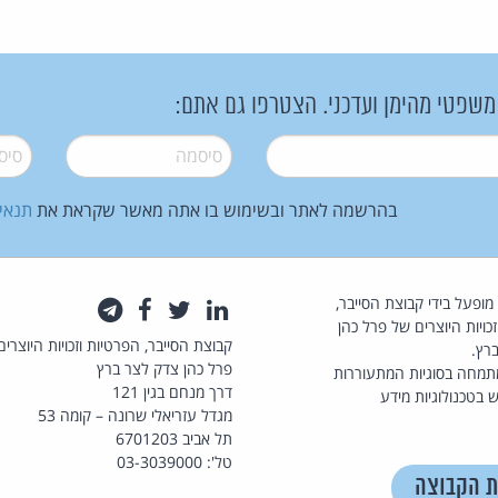
 משפטי מהימן ועדכני. הצטרפו גם אתם:
סיסמה
*
סיסמה
בהרשמה לאתר ובשימוש בו אתה מאשר שקראת את
תנאי
law.co.il מופעל בידי קבוצת הסייבר,
לינקדאין
טוויטר
פייסבוק
טלגרם
כויות היוצרים של פרל כהן
קבוצת הסייבר, הפרטיות וזכויות היוצרים
רץ.
פרל כהן צדק לצר ברץ
תמחה בסוגיות המתעוררות
דרך מנחם בגין 121
 בטכנולוגיות מידע
מגדל עזריאלי שרונה – קומה 53
תל אביב 6701203
טל': 03-3039000
ת הקבוצה