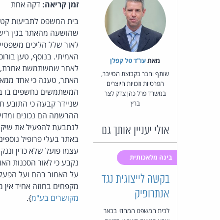
זמן קריאה:
דקה אחת
בית המשפט לתביעות קטנ
שהושעה מהאתר בגין רישום
לאור שלל הליכים משפטיים
האמיתי. בנוסף, טען בורו
מאת‏
עו"ד טל קפלן
לאחר שמשתמשת אחרת, שנ
שותף וחבר בקבוצת הסייבר,
האתר, טענה כי אחד ממאפיי
הפרטיות וזכויות היוצרים
המשתמשים נחשפים בו בשמ
במשרד פרל כהן צדק לצר
שניידר קבעה כי התובע ח
ברץ
ההרשמה הם נכונים ומדויק
לנתבעת להפעיל את שיקול 
אולי יעניין אותך גם
באתר בעלי פרופיל נוספים
עצמו פועל שלא כדין וננק
בינה מלאכותית
נקבע כי לאור הסכנות הא
על האמור בהם ועל הפעלתם
בקשה לייצוגית נגד
מקפחים בחוזה אחיד אין 
אנתרופיק
מקושרים בע"מ
}.
לבית המשפט המחוזי בבאר