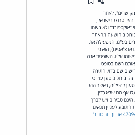
שתפו עמוד זה
שמור ב"תכנים שלי"
העומד
ושרים", לאחר
 האינטרנט בישראל,
בראש
 "אוקספורד" ולא בשמו
 בורוכוב הושעה מהאתר
קבוצת
ים בע"מ, המפעילה את
ו צ'אטים), הוא כי
האינטרנט,
שומו אליו. השופטת אנה
אותם רשם בטופס
הסייבר
ישום שם בדוי, התירה
. בורוכוב טען עוד כי
וזכויות
טעון להפליה, כאשר הוא
ו אף הם שלא כדין.
היוצרים
ינם סבירים ויש לברך
 התובע לעניין תנאים
של
ת"ק 4709/09 ארנון בורוכוב נ'
פרל