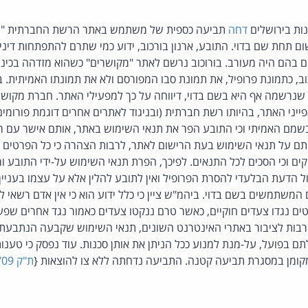
ות בירושלים
דחה
תביעה כספית של משתמש באתר הרשת החברתית "מק
 תחת שם בדוי. התובע, ארנון בורכוב, ידוע כמי שתרם להתפתחות דיני
 בהם היה מעורב. בורוכוב נרשם לאתר "מקושרים" כשהוא מזדהה בכינוי
כוב, כתמונת פרופיל, את תמונת סבו המפורסם ולא את תמונתו האמיתית.
רשמה אף היא בשם בדוי, דיווחה על כך למפעילי האתר. חברת מקושר
ני האתר, בהיותו רשת חברתית (ובניגוד לאתרים אחרים דוגמת פורומים א
ם האמיתי וכי התובע הפר את תנאי השימוש באתר, אותם אישר עם רי
תם על תנאי השימוש בעת הרישום לאתר, לרבות הצהרה כי כל הפרטים 
ים וכי הסכים לכל התנאים. לפיכך, הפרת תנאי השימוש על-ידי התובע ור
הדעת הבלעדי להסרת הפרופיל ואין לתובע להלין אלא על עצמו בעניין זה
 המשתמשים בשם בדוי. ביהמ"ש ציין כי כלל ידוע הוא כי אין אדם רשאי ל
טים נגדו צעדים חוקיים, כאשר טרם ננקטו צעדים כאמור נגד אחרים שפעל
ורבות לציבור באתרי האינטרנט השונים, תנאי השימוש שקבעה הנתבעת ה
 בפועל, על-מנת למנוע ככל הניתן את אותן סכנות. עוד נפסק כי טענות
מקומן במסגרת תביעה קטנה. התביעה נדחתה ללא צו להוצאות {