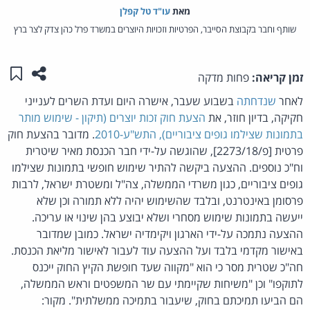
מאת‏
עו"ד טל קפלן
שותף וחבר בקבוצת הסייבר, הפרטיות וזכויות היוצרים במשרד פרל כהן צדק לצר ברץ
שתפו ע
שמו
זמן קריאה:
פחות מדקה
לאחר
שנדחתה
בשבוע שעבר, אישרה היום ועדת השרים לענייני
חקיקה, בדיון חוזר, את
הצעת חוק זכות יוצרים (תיקון - שימוש מותר
בתמונות שצילמו גופים ציבוריים), התש"ע-2010
. מדובר בהצעת חוק
פרטית [פ/2273/18], שהוגשה על-ידי חבר הכנסת מאיר שיטרית
וח"כ נוספים. ההצעה ביקשה להתיר שימוש חופשי בתמונות שצילמו
גופים ציבוריים, כגון משרדי הממשלה, צה"ל ומשטרת ישראל, לרבות
פרסומן באינטרנט, ובלבד שהשימוש יהיה ללא תמורה וכן שלא
ייעשה בתמונות שימוש מסחרי ושלא יבוצע בהן שינוי או עריכה.
ההצעה נתמכה על-ידי הארגון ויקימדיה ישראל. כמובן שמדובר
באישור מקדמי בלבד ועל ההצעה עוד לעבור לאישור מליאת הכנסת.
חה"כ שטרית מסר כי הוא "מקווה שעד חופשת הקיץ החוק ייכנס
לתוקפו" וכן "משיחות שקיימתי עם שר המשפטים וראש הממשלה,
הם הביעו תמיכתם בחוק, שיעבור בתמיכה ממשלתית". מקור: