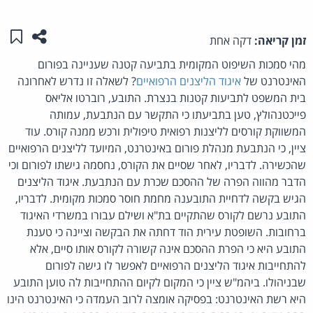
שתפו ע
שמו
זמן קריאה:
דקה אחת
מהי סמכות השיפוט המקומית בתביעה קטנה שעניינה בפורום
האינטרנט של
איגוד הליצנים הרפואיים
? לשאלה זו נדרש לאחרונה
בית המשפט לתביעות קטנות בנצרת. התובע, רוברטו אליאס
פייכטנהולץ, טען בתביעתו כי התקשר עם הנתבעת, עמותה
המשווקת קורסים לליצנות רפואית טיפולית ורכש ממנה קורס. עוד
ציין, כי הנתבעת מנהלת פורום באינטרנט, המיועד לליצנים הרפואיים
שהכשירה. לדבריו, לאחר שסיים את הקורס, נחסמה גישתו לפורום וכי
הדבר מהווה הפרה של ההסכם שכרת עם הנתבעת. איגוד הליצנים
הגיש בקשה לדחיית התובענה מחמת חוסר סמכות מקומית. לדבריו,
התובע נרשם לקורס שהתקיים בת"א ושילם עבורו במשרדי האיגוד
ברחובות. השופטת עירית הוד דחתה את הבקשה וציינה כי טענת
התובע היא כי הפרת ההסכם אינה קשורה לקורס אותו סיים, אלא
להתחייבות איגוד הליצנים הרפואיים לאפשר לו גישה לפורום
שבניהולו. ביהמ"ש ציין כי המקום לקיום ההתחייבות לה טוען התובע
היא רשת האינטרנט: בפסיקה אומצה לרוב העמדה כי האינטרנט הינו