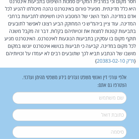
חסר מקום וכי במרבית המקרים סמכות השיפוט בתביעות אינטרנט
היא כלל מדינתית. מפעיל פורום באינטרנט נהנה מיכולתו להגיע לכל
אדם במדינה. הצד השני של המטבע הינו חשיפתו לתביעות ברחבי
המדינה. עוד ציין ביהמ"ש כי המחוקק הביע רצונו לאפשר לתובעים
בתביעות קטנות למצות את זכויותיהם בקלות. דבר זה מקבל משנה
תוקף מקום בו עסקינן בתביעות הנוגעות לאינטרנט. האינטרנט מגיע
לכל מקום במדינה. קביעה כי תביעות בנושא אינטרנט יוגשו במקום
מושבו של הנתבע תביא לכך שתובעים רבים לא יעמדו על זכויותיהם
{
ת"ק 20383-02-10
}
אלפי עורכי דין ואנשי משפט נעזרים בידע משפטי מהימן ועדכני.
הצטרפו גם אתם:
שם משתמש
*
דואל
*
סיסמה
*