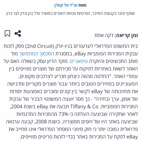
מאת‏
עו"ד טל קפלן
שותף וחבר בקבוצת הסייבר, הפרטיות וזכויות היוצרים במשרד פרל כהן צדק לצר ברץ
שתפו ע
שמו
זמן קריאה:
דקה אחת
בית המשפט הפדראלי לערעורים בניו-יורק (2nd Circuit) פסק לזכות
ענקית המכירות הפומביות eBay, במסגרת
הסכסוך המתמשך
מול
מותג התכשיטים והיוקרה
טיפאני'ס
. מוקד הדיון עסק בשאלה האם על
האתר לשאת באחריות לפיקוח על מכירתם של מוצרים מזוייפים בין
עמודי האתר. "החלטה מהווה ניצחון מכריע לצרכנים מקוונים,
המעוניינים במחירים הטובים ביותר עבור מוצרים מקוריים ומדגישה
את מחויבותה של eBay לקשר בין קונים ומוכרים באמצעות יסודות
של אמון, ערך ובחירה" - כך מסר יועצה המשפטי הבכיר של ענקית
המכירות הפומביות. Tiffany & Co תבעה את eBay בשנת 2004,
לאחר שחקירה שביצעה העלתה כי 73% מהמכירות המדגמיות
שביצעה באתר היו של זיופים ממוצריה. בשנת 2008, קבעה ערכאה
פדראלית נמוכה יותר כי חוק סימני המסחר הפדראלי אינו מחייב את
eBay לפקח על המכירות באתר בכדי לזהות פריטים מזוייפים.