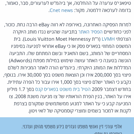
טיפאני'ס ערערה על ההחלטה, אך ביהמ"ש לערעורים, סבר, כאמור,
בדומה לערכאה דלמטה. מקור:
Cnet news
.
למרות הפסיקה האחרונה, באירופה לא רווה eBay הרבה נחת. כזכור,
לפני כחודשיים
הפסיד האתר
בתביעה שהגיש נגדו מותג היוקרה
הצרפתי
LVMH
(ר"ת Louis Vuitton Moet Hennessy). בית
המשפט המחוזי בפאריס פסק אז כי eBay אחראי לפגיעה בסימניו
המסחריים של המותג, בשם התאגיד ובשם המתחם שלו. התביעה
הוגשה בטענה כי האתר עושה שימוש במילות מפתח (Adwords)
המדללות את המותג היוקרתי. ביהמ"ש הורה לאתר המכירות לשלם
פיצוי בסך 200,000 אירו וכן הוצאות משפט בסך 30,000 אירו. בנוסף,
נקבע כי האתר ישלם פיצוי בסך 1,000 אירו עבור כל הפרה עתידית.
בחודש דצמבר 2009
הטיל בית משפט בפאריס קנס
בסך 1.7 מיליון
אירו על האתר, בגין הפרת הוראותיו של צו מניעה משנת 2008. צו
המניעה קבע כי על האתר למנוע ממשתמשים שמקורם בצרפת
לקנות או למכור בשמים ומוצרי קוסמטיקה של לואי ויטון.
אלפי עורכי דין ואנשי משפט נעזרים בידע משפטי מהימן ועדכני.