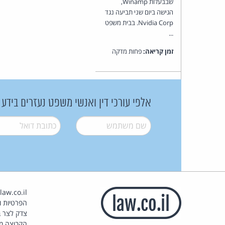
שבבעלות Winamp,
הגישה ביום שני תביעה נגד
Nvidia Corp. בבית משפט
...
זמן קריאה:
פחות מדקה
אלפי עורכי דין ואנשי משפט נעזרים בידע
שם משתמש
*
דואל
*
הפרטיות וז
צדק לצר ב
הקבוצה מ