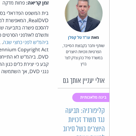
זמן קריאה:
פחות מדקה
בית המשפט הפדראלי בסאן
RealDVD, המאפשרת למשתמשיה ליצור עותקים של תקליטורי DVD. החברה ואולפני הסרטים בהוליווד (
להסכם פשרה בתביעה שהגי
ותשלם לאולפני הסרטים סך של 4.5 מיליון דולר, כהחזר בגין הוצאות משפטיות. כזכור, צ
מאת‏
עו"ד טל קפלן
ביהמ"ש לפני כחצי שנה
שותף וחבר בקבוצת הסייבר,
Digital Millennium Copyright Act
הפרטיות וזכויות היוצרים
במשרד פרל כהן צדק לצר
ברץ
נגני DVD, אך השתמשה ברשות שניתנה לה לצורך יצירת כלי לא-חוקי להעתקת תקליטורים. מקור:
אולי יעניין אותך גם
בינה מלאכותית
קליפורניה: תביעה
נגד משרד זכויות
היוצרים בשל סירוב