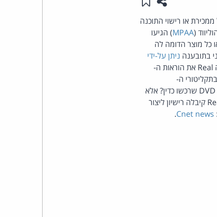
שתפו עמוד זה
שמור ב"תכנים שלי"
העומד
ממכירת או רישוי התוכנה
MPAA
) הגיעו
בראש
כל מוצר הדומה לה
ניתן על-ידי
קבוצת
. בהחלטתו מחודש אוגוסט האחרון, קבע ביהמ"ש כי בפיתוח התוכנה הפרה Real את הוראות ה-
תקליטורי ה-
האינטרנט,
DVD. ביהמ"ש לא התייחס לשאלה המרכזית - האם צרכנים רשאים ליצור עותקי גיבוי של תקליטורי DVD שרכשו כדין? אלא
קבע כי יצירת כלים כגון התוכנה הנ"ל היא בניגוד לחוק. טענתם המרכזית של האולפנים הייתה כי Real קיבלה רישיון ליצור
הסייבר
.
Cnet news
וזכויות
היוצרים
של
פרל