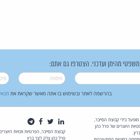
 משפטי מהימן ועדכני. הצטרפו גם אתם:
סיסמה
*
סיסמה
בהרשמה לאתר ובשימוש בו אתה מאשר שקראת את
תנאי
law.co.il מופעל בידי קבוצת הסייבר,
לינקדאין
טוויטר
פייסבוק
טלגרם
כויות היוצרים של פרל כהן
קבוצת הסייבר, הפרטיות וזכויות היוצרים
רץ.
פרל כהן צדק לצר ברץ
תמחה בסוגיות המתעוררות