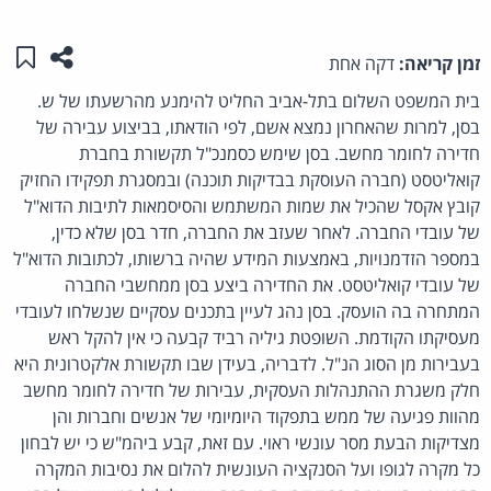
שתפו ע
שמו
זמן קריאה:
דקה אחת
בית המשפט השלום בתל-אביב החליט להימנע מהרשעתו של ש.
בסן, למרות שהאחרון נמצא אשם, לפי הודאתו, בביצוע עבירה של
חדירה לחומר מחשב. בסן שימש כסמנכ"ל תקשורת בחברת
קואליטסט (חברה העוסקת בבדיקות תוכנה) ובמסגרת תפקידו החזיק
קובץ אקסל שהכיל את שמות המשתמש והסיסמאות לתיבות הדוא"ל
של עובדי החברה. לאחר שעזב את החברה, חדר בסן שלא כדין,
במספר הזדמנויות, באמצעות המידע שהיה ברשותו, לכתובות הדוא"ל
של עובדי קואליטסט. את החדירה ביצע בסן ממחשבי החברה
המתחרה בה הועסק. בסן נהג לעיין בתכנים עסקיים שנשלחו לעובדי
מעסיקתו הקודמת. השופטת גיליה רביד קבעה כי אין להקל ראש
בעבירות מן הסוג הנ"ל. לדבריה, בעידן שבו תקשורת אלקטרונית היא
חלק משגרת ההתנהלות העסקית, עבירות של חדירה לחומר מחשב
מהוות פגיעה של ממש בתפקוד היומיומי של אנשים וחברות והן
מצדיקות הבעת מסר עונשי ראוי. עם זאת, קבע ביהמ"ש כי יש לבחון
כל מקרה לגופו ועל הסנקציה העונשית להלום את נסיבות המקרה