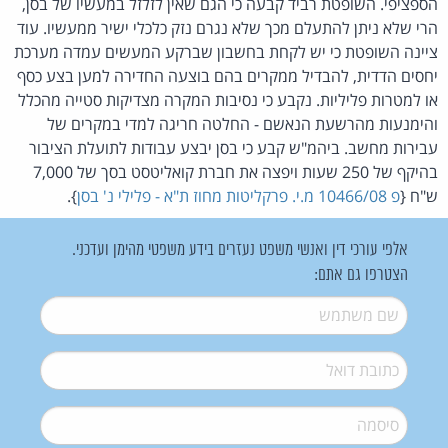
הספציפי. השופטת רביד קבעה כי הגם שאין לזלזל במעשיו של בסן,
הרי שלא ניתן להתעלם מכך שלא נגרם נזק כלכלי ישיר ממעשיו. עוד
ציינה השופטת כי יש לקחת בחשבון שברקע המעשים עמדה מערכת
יחסים הדדית, להבדיל ממקרים בהם בוצעה החדירה למען בצע כסף
או למטרות פליליות. נקבע כי נסיבות המקרה מצדיקות סטייה מהכלל
והימנעות מהרשעת הנאשם - החלטה חריגה למדי במקרים של
עבירות מחשב. ביהמ"ש קבע כי בסן יבצע עבודות לתועלת הציבור
בהיקף של 250 שעות ויפצה את חברת קואליטסט בסך של 7,000
ש"ח {
פ 10466/08 מ.י. פרקליטות מחוז ת"א - פלילי נ' בסן
}.
אלפי עורכי דין ואנשי משפט נעזרים בידע משפטי מהימן ועדכני.
הצטרפו גם אתם:
שם משתמש
*
דואל
*
סיסמה
*