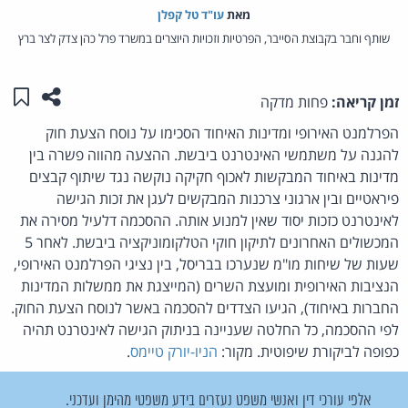
מאת‏
עו"ד טל קפלן
שותף וחבר בקבוצת הסייבר, הפרטיות וזכויות היוצרים במשרד פרל כהן צדק לצר ברץ
שתפו ע
שמו
זמן קריאה:
פחות מדקה
הפרלמנט האירופי ומדינות האיחוד הסכימו על נוסח הצעת חוק
להגנה על משתמשי האינטרנט ביבשת. ההצעה מהווה פשרה בין
מדינות באיחוד המבקשות לאכוף חקיקה נוקשה נגד שיתוף קבצים
פיראטיים ובין ארגוני צרכנות המבקשים לעגן את זכות הגישה
לאינטרנט כזכות יסוד שאין למנוע אותה. ההסכמה דלעיל מסירה את
המכשולים האחרונים לתיקון חוקי הטלקומוניקציה ביבשת. לאחר 5
שעות של שיחות מו"מ שנערכו בבריסל, בין נציגי הפרלמנט האירופי,
הנציבות האירופית ומועצת השרים (המייצגת את ממשלות המדינות
החברות באיחוד), הגיעו הצדדים להסכמה באשר לנוסח הצעת החוק.
לפי ההסכמה, כל החלטה שעניינה בניתוק הגישה לאינטרנט תהיה
כפופה לביקורת שיפוטית. מקור:
הניו-יורק טיימס
.
אלפי עורכי דין ואנשי משפט נעזרים בידע משפטי מהימן ועדכני.