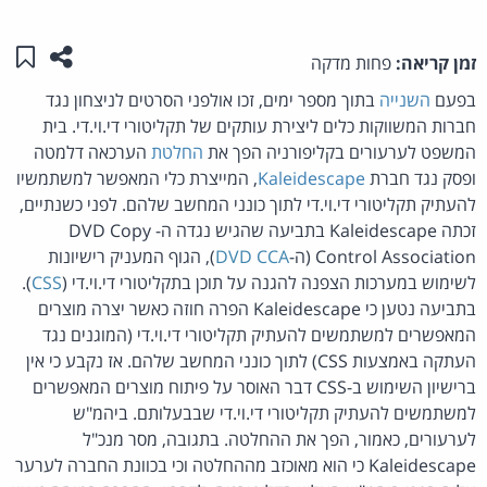
שתפו ע
שמו
זמן קריאה:
פחות מדקה
בפעם
השנייה
בתוך מספר ימים, זכו אולפני הסרטים לניצחון נגד
חברות המשווקות כלים ליצירת עותקים של תקליטורי די.וי.די. בית
המשפט לערעורים בקליפורניה הפך את
החלטת
הערכאה דלמטה
ופסק נגד חברת
Kaleidescape
, המייצרת כלי המאפשר למשתמשיו
להעתיק תקליטורי די.וי.די לתוך כונני המחשב שלהם. לפני כשנתיים,
זכתה Kaleidescape בתביעה שהגיש נגדה ה- DVD Copy
Control Association (ה-
DVD CCA
), הגוף המעניק רישיונות
לשימוש במערכות הצפנה להגנה על תוכן בתקליטורי די.וי.די (
CSS
).
בתביעה נטען כי Kaleidescape הפרה חוזה כאשר יצרה מוצרים
המאפשרים למשתמשים להעתיק תקליטורי די.וי.די (המוגנים נגד
העתקה באמצעות CSS) לתוך כונני המחשב שלהם. אז נקבע כי אין
ברישיון השימוש ב-CSS דבר האוסר על פיתוח מוצרים המאפשרים
למשתמשים להעתיק תקליטורי די.וי.די שבבעלותם. ביהמ"ש
לערעורים, כאמור, הפך את ההחלטה. בתגובה, מסר מנכ"ל
Kaleidescape כי הוא מאוכזב מההחלטה וכי בכוונת החברה לערער