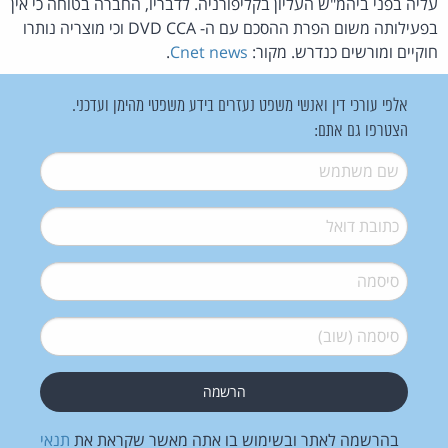
עליה בפני ביהמ"ש העליון בקליפורניה. לדבריו, החברה בטוחה כי אין
בפעילותה משום הפרת ההסכם עם ה- DVD CCA וכי מוצריה נותרו
חוקיים ומורשים כנדרש. מקור:
Cnet news
.
אלפי עורכי דין ואנשי משפט נעזרים בידע משפטי מהימן ועדכני.
הצטרפו גם אתם:
שם משתמש
*
דואל
*
סיסמה
*
סיסמה (שוב)
*
בהרשמה לאתר ובשימוש בו אתה מאשר שקראת את
תנאי