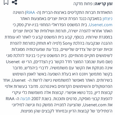
שתפו ע
שמו
זמן קריאה:
פחות מדקה
התאחדות חברות התקליטים בארצות-הברית (ה-
RIAA
) השיגה
ניצחון
במאבקה כנגד הפרת זכויות יוצרים באמצעות האתר
Usenet.com
. בית המשפט הפדראלי המחוזי בניו-יורק פסק כי
האתר אחראי להפרה ישירה, תורמת ושילוחית של זכויות יוצרים
במסגרת שירותיו. בנוסף, קבע בית המשפט קבע כי לאתר לא עומדת
ההגנה שנקבעה בהלכת Sony (לפיה לא תוחזק כתורמת להפרת
זכויות יוצרים של צדדים שלישיים, בכל עת שמערכותיה מסוגלות
לשימושים חוקיים מהותיים). בית המשפט ציין כי בניגוד להלכת סוני
(שם מעת שנמכר המוצר חדל הקשר בין הצדדים), הרי ש- Usenet
אינה מנתקת את הקשר עם משתמשיה. לדברי ביהמ"ש, מדובר
בקשר מתמשך ויוזנט היא בעלת השפעה באשר לאופן השימוש
בשירותים. האתר מאפשר למשתמשיו גישה לרשת ה- Usenet, אחד
הפרוטוקולים והשימושים הקדומים באינטרנט. מדובר בעשרות אלפי
קבוצות דיון, בכל נושא אפשרי. קבוצות אלה משמשות כלי עיקרי
להפצת קבצי מוסיקה, סרטים ותוכנות. בשנת 2007
תבעה
ה- RIAA
את Usenet.com, שהציעה למנוייה ממשק נוח וגישה למיליוני
ה'פתילים' של קבוצות הדיון ובמיוחד לקבצים שהן מפיצות.