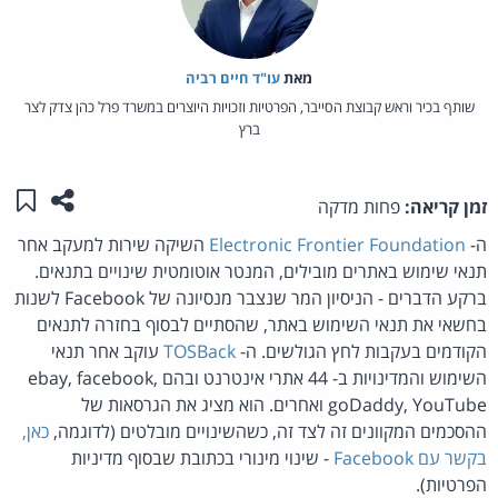
מאת‏
עו"ד חיים רביה
שותף בכיר וראש קבוצת הסייבר, הפרטיות וזכויות היוצרים במשרד פרל כהן צדק לצר
ברץ
שתפו ע
שמו
זמן קריאה:
פחות מדקה
ה-
Electronic Frontier Foundation
השיקה שירות למעקב אחר
תנאי שימוש באתרים מובילים, המנטר אוטומטית שינויים בתנאים.
ברקע הדברים - הניסיון המר שנצבר מנסיונה של Facebook לשנות
בחשאי את תנאי השימוש באתר, שהסתיים לבסוף בחזרה לתנאים
הקודמים בעקבות לחץ הגולשים. ה-
TOSBack
עוקב אחר תנאי
השימוש והמדינויות ב- 44 אתרי אינטרנט ובהם ebay, facebook,
goDaddy, YouTube ואחרים. הוא מציג את הגרסאות של
ההסכמים המקוונים זה לצד זה, כשהשינויים מובלטים (לדוגמה,
כאן,
בקשר עם Facebook
- שינוי מינורי בכתובת שבסוף מדיניות
הפרטיות).