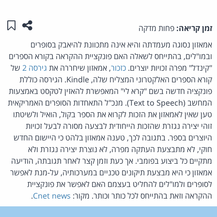
שתפו ע
שמו
זמן קריאה:
פחות מדקה
אמאזון נסוגה מעמדתה והיא אינה מתכוונת להיאבק בסופרים
ובמו"לים, בהתייחס לשאלה האם פונקציית ההקראה בקורא הספרים
"קינדל" מפרה זכויות יוצרים.
כזכור
, אמאזון שיחררה את
גירסה 2
של
קורא הספרים האלקטרוני המצליח שלה, Kindle. הגירסה כוללת
פונקציה חדשה בשם "קרא לי" המאפשרת להאזין לטקסט באמצעות
המחשב (Text to Speech). מנכ"ל התאחדות הסופרים האמריקאית
טען שאין לאמאזון את הזכות לקרוא את הספר בקול, הואיל ולשיטתו
זוהי יצירה נגזרת שהזכות הייחודית לבצעה מסורה לבעל זכויות
היוצרים בספר. בתגובה לכך, טענה אמאזון בלהט כי היישום החדש
חוקי, לא מתבצעת העתקה מפרה, לא נוצרת יצירה נגזרת ולא
מתקיים כל ביצוע בפומבי. אך כעת וזמן קצר לאחר תגובתה, הודיעה
אמאזון כי היא מבצעת תיקונים טכניים במערכותיה, על-מנת לאפשר
לסופרים ולמו"לים להחליט בעצמם האם לאפשר את פונקציית
ההקראה וזאת בהתייחס לכל כותר וכותר. מקור:
Cnet news
.