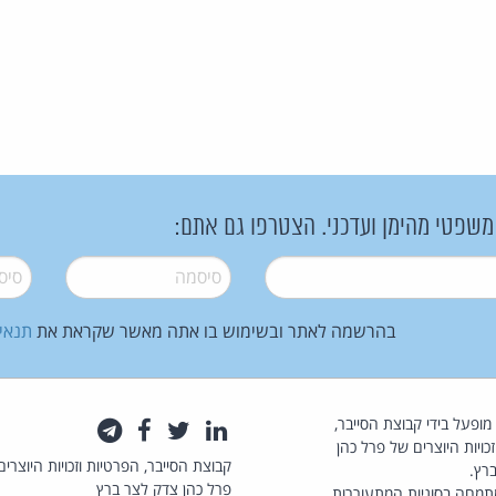
 משפטי מהימן ועדכני. הצטרפו גם אתם:
סיסמה
*
סיסמה
בהרשמה לאתר ובשימוש בו אתה מאשר שקראת את
תנאי
law.co.il מופעל בידי קבוצת הסייבר,
לינקדאין
טוויטר
פייסבוק
טלגרם
כויות היוצרים של פרל כהן
קבוצת הסייבר, הפרטיות וזכויות היוצרים
רץ.
פרל כהן צדק לצר ברץ
תמחה בסוגיות המתעוררות