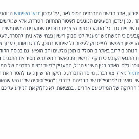
ייסבוק, אתר הרשת החברתית הפופולארי, על עדכון
תנאי השימוש
הנוהגים
די, כגון עדכון הסעיפים הנוגעים לאיסור התחזות והטרדה. אלא שגולשים
שינויים גם בכל הנוגע לזכויות היוצרים בתכנים שטוענים המשתמשים לאת
בעים כי המשתמש "מעניק לפייסבוק רישיון נצחי שלא ניתן להסרה, לעשו
רישיון מאפשר לפייסבוק לעשות כל שימוש בתוכן, לתרגם אותו, לערוך או
הנוהגים לרוב באתרים הכוללים תוכן גולשים והם הופיעו גם בנוסח הקו
ת התנאי הקובע כי תוקף הרישיון פג כאשר המשתמש מסיר את התכנים
ופנו כלפי האתר בגין השינוי הנ"ל, המעניק לרשת זכויות בתכנים של 
תמול
מארק צוקרברג, מייסד החברה, כי תיקון הרישיון נועד להסדיר א
ו טוענים לפרופילים של חבריהם. לדבריו: "הפילוסופיה שלנו היא שה
החלוקה של המידע עם אחרים.. במציאות, לא נחלוק את המידע עליכם ב