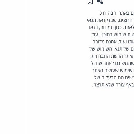
שתפו עמוד זה
שמור ב"תכנים שלי"
העומד
 באתר והבהירו כי
 חרוצים, שבדקו את תנאי
בראש
ר, כגון תמונות, וידאו
ת שימוש בתוכן". עוד
קבוצת
תו ועוד. אמנם מדובר
דם של תנאי השימוש של
האינטרנט,
 מאתר הרשת החברתית.
המשתמש גם לאחר שחדל
הסייבר
ת השימוש שעושה האתר
אנשים הם הבעלים של
וזכויות
אף צורה שלא תרצו".
היוצרים
של
פרל