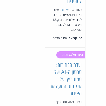
לסופרים
כשנה אחרי
שהוצג
, אישר
בית המשפט את ההסדר,
לפיו תשלם אנתרופיק 1.5
מיליארד דולר לקבוצת
סופרים ...
זמן קריאה:
פחות מדקה
בינה מלאכותית
ועדת הבחירות:
סרטון ה-AI של
סמוטריץ' על
איזנקוט הטעה את
הציבור
השר בצלאל סמוטריץ'