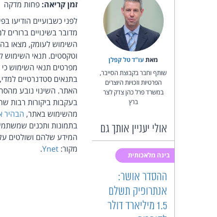
זמן קריאה:
פחות מדקה
לפני כשבועיים הודיעו בפ
מדובר בשינויים ברורים למ
השימוש לעומק, מצאו בהם 
וטקסטים. תנאי השימוש קו
מאת‏
עו"ד טל קפלן
מפרטים תנאי השימוש כי ה
שותף וחבר בקבוצת הסייבר,
בתנאים סטדנרטיים למדי, 
הפרטיות וזכויות היוצרים
האתר. השינוי נובע מהסר
במשרד פרל כהן צדק לצר
בעקבות ביקורות רבות שה
ברץ
מהשימוש באתר,
הבהיר א
בתמונות ותכנים שמשתמשי
אולי יעניין אותך גם
המידע שלהם ושולטים על 
מקור:
Ynet
.
בינה מלאכותית
ההסדר אושר:
אנתרופיק תשלם
1.5 מיליארד דולר