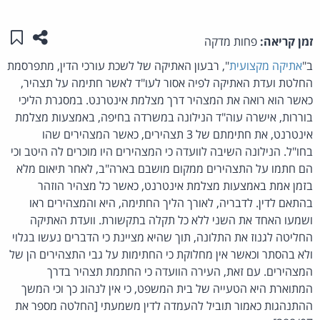
שתפו ע
שמו
זמן קריאה:
פחות מדקה
ב"
אתיקה מקצועית
", רבעון האתיקה של לשכת עורכי הדין, מתפרסמת
החלטת ועדת האתיקה לפיה אסור לעו"ד לאשר חתימה על תצהיר,
כאשר הוא רואה את המצהיר דרך מצלמת אינטרנט. במסגרת הליכי
בוררות, אישרה עוה"ד הנילונה במשרדה בחיפה, באמצעות מצלמת
אינטרנט, את חתימתם של 3 תצהירים, כאשר המצהירים שהו
בחו"ל. הנילונה השיבה לוועדה כי המצהירים היו מוכרים לה היטב וכי
הם חתמו על התצהירים ממקום מושבם בארה"ב, לאחר תיאום מלא
בזמן אמת באמצעות מצלמת אינטרנט, כאשר כל מצהיר הוזהר
בהתאם לדין. לדבריה, לאורך הליך החתימה, היא והמצהירים ראו
ושמעו האחד את השני ללא כל תקלה בתקשורת. וועדת האתיקה
החליטה לגנוז את התלונה, תוך שהיא מציינת כי הדברים נעשו בגלוי
ולא בהסתר וכאשר אין מחלוקת כי החתימות על גבי התצהירים הן של
המצהירים. עם זאת, העירה הוועדה כי החתמת תצהיר בדרך
המתוארת היא הטעייה של בית המשפט, כי אין לנהוג כך וכי המשך
ההתנהגות כאמור תוביל להעמדה לדין משמעתי [החלטה מספר את