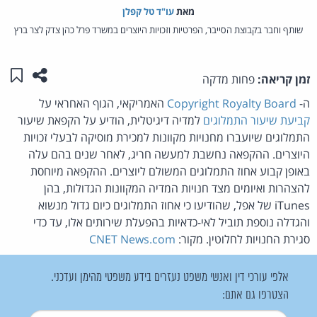
מאת‏
עו"ד טל קפלן
שותף וחבר בקבוצת הסייבר, הפרטיות וזכויות היוצרים במשרד פרל כהן צדק לצר ברץ
שתפו ע
שמו
זמן קריאה:
פחות מדקה
ה-
Copyright Royalty Board
האמריקאי, הגוף האחראי על
קביעת שיעור התמלוגים
למדיה דיגיטלית, הודיע על הקפאת שיעור
התמלוגים שיועברו מחנויות מקוונות למכירת מוסיקה לבעלי זכויות
היוצרים. ההקפאה נחשבת למעשה חריג, לאחר שנים בהם עלה
באופן קבוע אחוז התמלוגים המשולם ליוצרים. ההקפאה מיוחסת
להצהרות ואיומים מצד חנויות המדיה המקוונות הגדולות, בהן
iTunes של אפל, שהודיעו כי אחוז התמלוגים כיום גדול מנשוא
והגדלה נוספת תוביל לאי-כדאיות בהפעלת שירותים אלו, עד כדי
סגירת החנויות לחלוטין. מקור:
CNET News.com
אלפי עורכי דין ואנשי משפט נעזרים בידע משפטי מהימן ועדכני.
הצטרפו גם אתם: