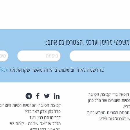
 משפטי מהימן ועדכני. הצטרפו גם אתם:
סיסמה
*
סיסמה
בהרשמה לאתר ובשימוש בו אתה מאשר שקראת את
תנאי
law.co.il מופעל בידי קבוצת הסייבר,
לינקדאין
טוויטר
פייסבוק
טלגרם
כויות היוצרים של פרל כהן
קבוצת הסייבר, הפרטיות וזכויות היוצרים
רץ.
פרל כהן צדק לצר ברץ
תמחה בסוגיות המתעוררות
דרך מנחם בגין 121
 בטכנולוגיות מידע
מגדל עזריאלי שרונה – קומה 53
תל אביב 6701203