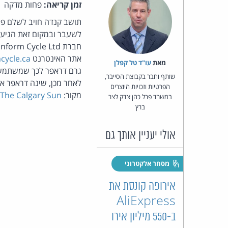
זמן קריאה:
פחות מדקה
לשעבר ובמקום זאת הגיעו
אתר האינטרנט
cycle.ca
מאת‏
עו"ד טל קפלן
שותף וחבר בקבוצת הסייבר,
לאחר מכן, שינה דראפר א
הפרטיות וזכויות היוצרים
מקור:
The Calgary Sun
.
במשרד פרל כהן צדק לצר
ברץ
אולי יעניין אותך גם
מסחר אלקטרוני
אירופה קונסת את
AliExpress
ב-550 מיליון אירו