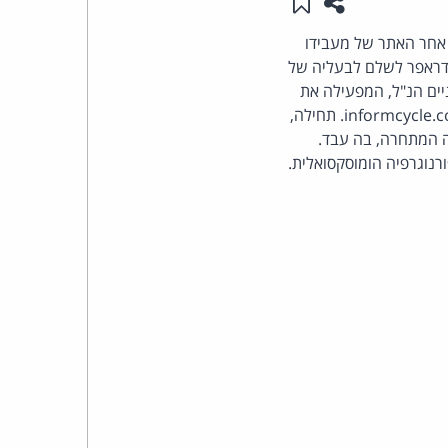
שתפו עמוד זה
שמור ב"תכנים שלי"
העומד
אינטרנט שחיפשו אחר האתר של מעבידו
 דראפר לשלם לבעליה של
בראש
האופניים הנ"ל, המפעילה את
. לאחר שעבר לחברה מתחרה, רשם דראפר את שם המתחם informcycle.com. תחילה,
קבוצת
informcycle.com, יגיעו לאתר החברה המתחרה, בה עבד.
נוגרפיה הומוסקסואלית.
האינטרנט,
הסייבר
וזכויות
היוצרים
של
פרל