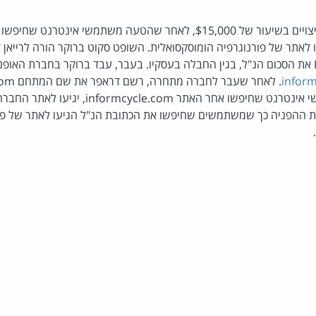
תושב קנדה חויב לשלם פיצויים בשיעור של $15,000, לאחר שהטעה משתמשי 
 לאתר של פורנוגרפיה הומוסקסואלית. השופט סקוט ברוקר הורה לרייאן
חברת Inform Cycle Ltd את הסכום הנ"ל, בגין החבלה בעסקיו. בעבר, עבד ברוקר בחברת 
inform
גרם דראפר לכך שמשתמשי אינטרנט שחיפשו אחר האתר 
ת ההפניה כך שמשתמשים שחיפשו את הכתובת הנ"ל הגיעו לאתר של פור