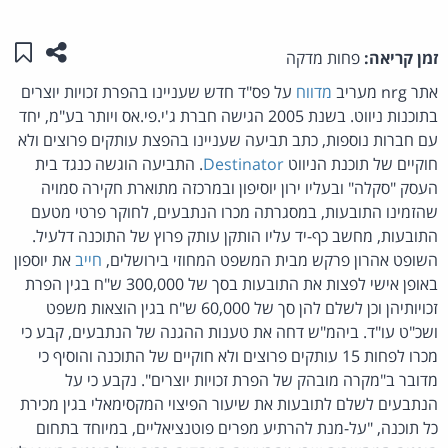
שתפו ע
שמו
זמן קריאה:
פחות מדקה
אתר nrg מעריב
מדווח
על פס"ד חדש שעניינו בהפרת זכויות יוצרים
בתוכנות ניווט. בשנת 2005 הגישה חברת ג'י.פי.אס ויותר בע"מ, יחד
עם חברות נוספות, כתב תביעה שעניינו בהפצת עותקים פרוצים ולא
חוקיים של תוכנת הניווט
Destinator
. התביעה הוגשה כנגד בית
העסק "סקלה" ובעליו ירון יוסיפון ובמרכזה מתוארת חקירה סמויה
שהזמינו התובעות, במסגרתה מכרו הנתבעים, לחוקר פרטי מטעם
התובעות, מחשב כף-יד עליו הותקן עותק פרוץ של התוכנה דלעיל.
השופט אהרון פרקש מבית המשפט המחוזי בירושלים,
חייב
את יוספון
באופן אישי לפצות את התובעות בסך של 300,000 ש"ח בגין הפרת
זכויותיהן וכן לשלם להן סך של 60,000 ש"ח בגין הוצאות משפט
ושכ"ט עו"ד. ביהמ"ש דחה את טענות ההגנה של הנתבעים, קבע כי
מכרו לפחות 15 עותקים פרוצים ולא חוקיים של התוכנה והוסיף כי
מדובר ב"מקרה מובהק של הפרת זכויות יוצרים". נקבע כי על
הנתבעים לשלם לתובעות את שיעור הפיצוי המקסימאלי בגין מכירת
כל תוכנה, "על-מנת להרתיע מפרים פוטנציאליים, במיוחד בתחום