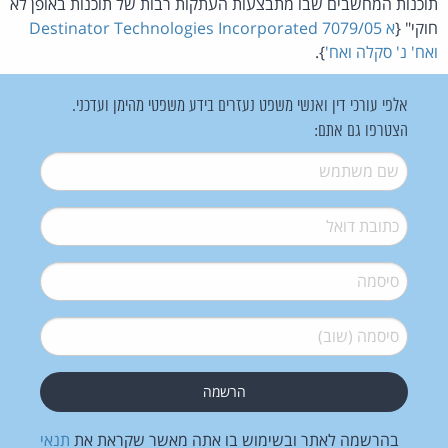
תוכנות המחשבים שבו מתבצעות העתקות רבות של תוכנות באופן לא
חוקי" {
א 7079/05 Destinator Technologies Incorporated
ואח' נ' סקלה ואח'
}.
אלפי עורכי דין ואנשי משפט נעזרים בידע משפטי מהימן ועדכני.
הצטרפו גם אתם:
שם משתמש
*
דואל
*
סיסמה
*
סיסמה (שוב)
*
בהרשמה לאתר ובשימוש בו אתה מאשר שקראת את
תנאי