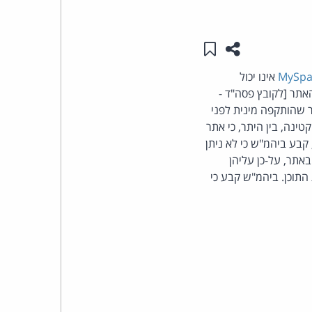
העומד
שתפו עמוד זה
שמור ב"תכנים שלי"
בראש
MySpa
אינו יכול
אתר [לקובץ פסה"ד -
קבוצת
ר שהותקפה מינית לפני
האינטרנט,
ענה הקטינה, בין היתר, כי אתר
בע ביהמ"ש כי לא ניתן
הסייבר
אתר, על-כן עליהן
התוכן. ביהמ"ש קבע כי
וזכויות
היוצרים
של
פרל