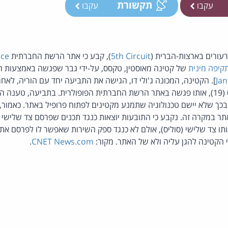
תקשורת
עקבו
עקבו
ורים בארצות-הברית (
5th Circuit
), קבע כי אתר הרשת החברתית
ce
קיפה מינית
של קטינה מאוסטין, טקסס, על-ידי גבר שפגשה באמצעות ה
Jan
]. הקטינה, המכונה ג'ולי דו, הגישה את התביעה יחד עם הוריה, לאח
כשנתיים על-ידי פיט סוליס (19), אותו פגשה באתר הרשת החברתית הפופולרית. בתביעה, ט
 שלא יישם טכנולוגיה שתמנע מקטינים לפתוח פרופיל באתר. כאמור, ק
 במקרה זה. נקבע כי התובעות יוצאות כנגד תכנים שפרסם צד שלישי ב
תו צד שלישי (סוליס), אולם לא כנגד ספק השירות שאפשר לו לפרסם את 
י הקטינה להגן עליה ולא של האתר. מקור:
CNET News.com
.