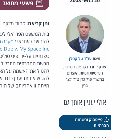
20 במאי 2008
פשעי מחשב
זמן קריאה:
פחות מדקה
בית המשפט הפדראלי לערע
להיחשב כאחראי
למקרה ת
e Doe v. My Space Inc
מאת‏
עו"ד טל קפלן
הרשת החברתית התרשל בכך
שותף וחבר בקבוצת הסייבר,
להטיל את האשמה על האתר
הפרטיות וזכויות היוצרים
להגיש את תביעתן כנגד או
במשרד פרל כהן צדק לצר
הייתה זו אחריותם של הור
ברץ
אולי יעניין אותך גם
פייסבוק ורשתות
חברתיות