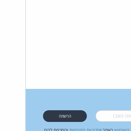
כהן
צדק
לצר
ברץ.
פועל
מ־1996
 (שוב)
*
 השימוש
באתר ו
מדיניות הפרטיות
והסכמת להם.