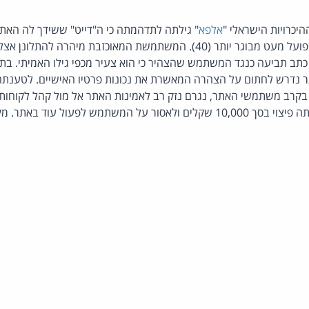
כרויות הישראלי "
אלפא
" גילתה לתדהמתה כי ה"דייט" ששידך לה האתר,
באתר כי הוא בן 33, הוא בפועל מעט מבוגר יותר (40). המשתמשת המאוכזבת מ
תב תביעה כנגד המשתמש שהצהיר כי הוא צעיר מכפי גילו האמיתי. בת
 נדרש לחתום על הצהרה המאשרת את נכונות פרטיו האישיים. לטענ
קרב משתמשי האתר, נגרם נזק רב לאמינות האתר אל מול קהל לקוחותיו
 המשתמש לפעול עוד באתר. מקור: