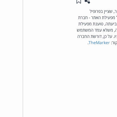
שתפו עמוד זה
שמור ב"תכנים שלי"
העומד
 שציין בפרופיל
יהרה להתלונן אצל מפעילת האתר - חברת
בראש
ביעתה, טוענת מפעילת
תה, משלא עמד המשתמש
קבוצת
. על כן, דורשת החברה
.
TheMarker
האינטרנט,
הסייבר
וזכויות
היוצרים
של
פרל