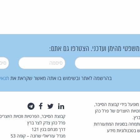
 משפטי מהימן ועדכני. הצטרפו גם אתם:
סיסמה
*
סיסמה
בהרשמה לאתר ובשימוש בו אתה מאשר שקראת את
תנאי
law.co.il מופעל בידי קבוצת הסייבר,
לינקדאין
טוויטר
פייסבוק
טלגרם
כויות היוצרים של פרל כהן
קבוצת הסייבר, הפרטיות וזכויות היוצרים
רץ.
פרל כהן צדק לצר ברץ
תמחה בסוגיות המתעוררות
דרך מנחם בגין 121
 בטכנולוגיות מידע
מגדל עזריאלי שרונה – קומה 53