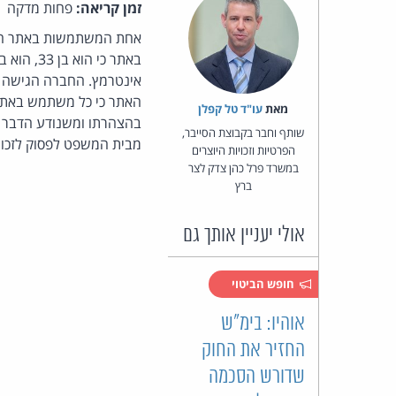
זמן קריאה:
פחות מדקה
אחת המשתמשות באתר ההי
אינטרמץ. החברה הגישה כ
האתר כי כל משתמש באתר
מאת‏
עו"ד טל קפלן
בהצהרתו ומשנודע הדבר ב
שותף וחבר בקבוצת הסייבר,
מבית המשפט לפסוק לזכותה פיצוי בסך 10,000 שקלים ולאסור על
הפרטיות וזכויות היוצרים
במשרד פרל כהן צדק לצר
ברץ
אולי יעניין אותך גם
חופש הביטוי
אוהיו: בימ"ש
החזיר את החוק
שדורש הסכמה