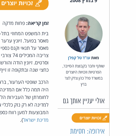
9 במרץ 2008
זכויות יוצרים
זמן קריאה:
פחות מדקה
בית המשפט המחוזי בתל-
מאסר בפועל. זיונץ ערער 
צריבה המ
מאת‏
עו"ד טל קפלן
וסרטים. זיונץ הודה והורש
שותף וחבר בקבוצת הסייבר,
כחצי שנה ובתקופה זו זייף
הפרטיות וזכויות היוצרים
במשרד פרל כהן צדק לצר
הרכב שופטי הערעור, בראש
ברץ
היה תמה כלל אם המדינה 
לחומרתן של העבירות הללו
אולי יעניין אותך גם
למדינה לא רק נזק כלכלי א
המבוצעות למען רווח כספי,
זכויות יוצרים
מדינת ישראל
}.
אירופה: חסימת