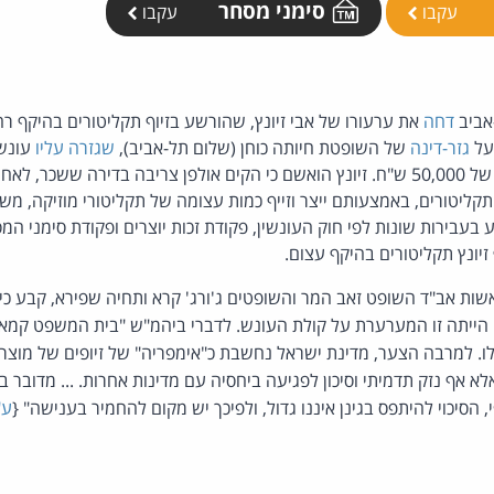
סימני מסחר
עקבו
עקבו
אביב
דחה
על
גזר-דינה
של השופטת חיותה כוחן (שלום תל-אביב),
שגזרה עליו
עונש 
כילים 74 צורבי תקליטורים, באמצעותם ייצר וזייף כמות עצומה של תקליטורי מוזיקה
ע בעבירות שונות לפי חוק העונשין, פקודת זכות יוצרים ופקודת סימני ה
 זיונץ תקליטורים בהיקף עצום.
ות אב"ד השופט זאב המר והשופטים ג'ורג' קרא ותחיה שפירא, קבע כי 
הייתה זו המערערת על קולת העונש. לדברי ביהמ"ש "בית המשפט קמא
. למרבה הצער, מדינת ישראל נחשבת כ"אימפריה" של זיופים של מוצרי
לא אף נזק תדמיתי וסיכון לפגיעה ביחסיה עם מדינות אחרות. ... מדובר ב
 הסיכוי להיתפס בגינן איננו גדול, ולפיכך יש מקום להחמיר בענישה" {