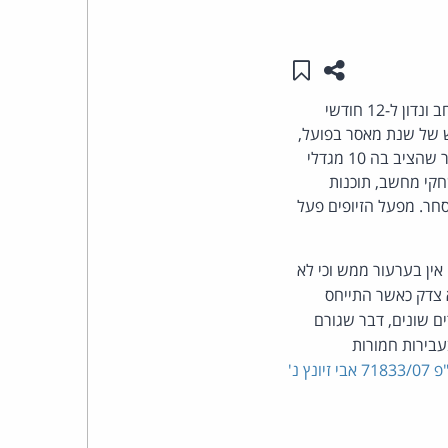
העומד
שתפו עמוד זה
שמור ב"תכנים שלי"
בראש
את ערעורו של אבי זיונץ, שהורשע בזיוף תקליטורים בהיקף רחב ונדון ל-12 חודשי
של שנת מאסר בפועל,
קבוצת
מאסר על תנאי וקנס כספי של 50,000 ש"ח. זיונץ הואשם כי הקים אולפן צריבה בדירה ששכר, לאחר שהציב בה 10 מגדלי
האינטרנט,
, משחקי מחשב, תוכנות
מסחר. מפעל הזיופים פעל
הסייבר
אין בערעור ממש וכי לא
וזכויות
 צדק כאשר התייחס
היוצרים
ם שונים, דבר שגורם
עבירות חמורות
של
ע"פ 71833/07 אבי זיונץ נ'
פרל