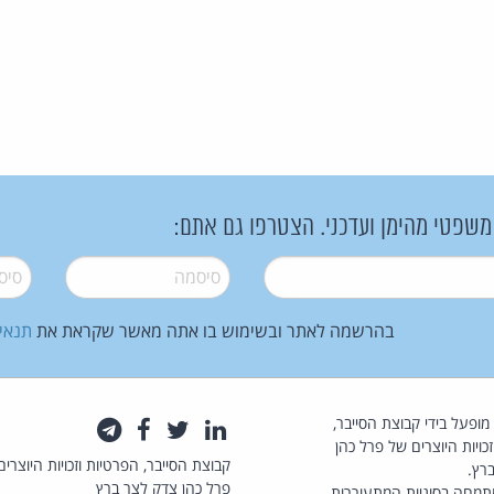
 משפטי מהימן ועדכני. הצטרפו גם אתם:
סיסמה
*
סיסמה
בהרשמה לאתר ובשימוש בו אתה מאשר שקראת את
תנאי
law.co.il מופעל בידי קבוצת הסייבר,
לינקדאין
טוויטר
פייסבוק
טלגרם
כויות היוצרים של פרל כהן
קבוצת הסייבר, הפרטיות וזכויות היוצרים
רץ.
פרל כהן צדק לצר ברץ
תמחה בסוגיות המתעוררות