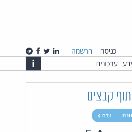
כניסה
הרשמה
לינקדאין
טוויטר
פייסבוק
טלגרם
Info
i
ידע
עדכונים
אתר
האינטרנט
של
תוף קבצים
עו"ד
רת
עקבו
חיים
רביה