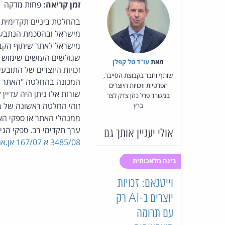
זמן קריאה:
פחות מדקה
בהחלטת ביניים תקדימית
מישראל ובהסכמת הנתבע - 
שגולשים העושים שימוש בש
מאת‏
עו"ד טל קפלן
זכויות היוצרים של התובע
שותף וחבר בקבוצת הסייבר,
הפרטיות וזכויות היוצרים
במשרד פרל כהן צדק לצר
זוהי החלטה ראשונה של ב
ברץ
ממנהלי האתר או ספקי ה
ערך תקדימי רב. ספקי הג
אולי יעניין אותך גם
3485/08 א 167/07 אן.אם.סי. מוסיקה בע"מ ואח' נ' אלי עמר ואח'
בינה מלאכותית
וייטנאם: זכויות
יוצרים ב-AI רק
עם תרומה