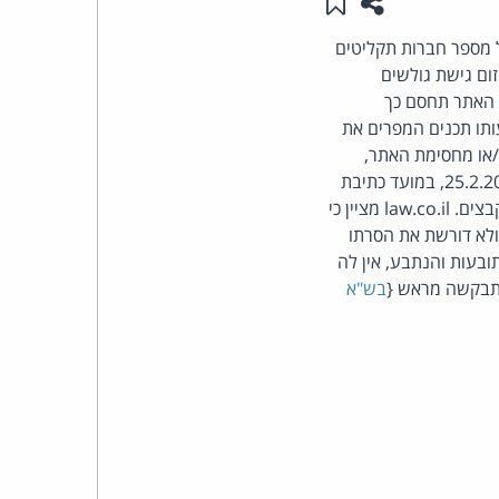
שתפו עמוד זה
שמור ב"תכנים שלי"
העומד
 מספר חברות תקליטים
ום גישת גולשים
בראש
ופן שכתובת האתר תחסם כך
ותו תכנים המפרים את
קבוצת
ו/או מחסימת האתר,
המכונה בהחלטה "האתר המפר", רשאי לפנות לביהמ"ש בענין. למרות שההחלטה ניתנה ביום 25.2.2008, במועד כתיבת
האינטרנט,
שורות אלו ניתן היה עדיין לגשת לאתר, העוסק בהפצת קישורים ליצירות המופצות בתוכנות שיתוף קבצים. law.co.il מציין כי
לא דורשת את הסרתו
הסייבר
עות והנתבע, אין לה
התבקשה מראש {
בש"א
וזכויות
היוצרים
של
פרל