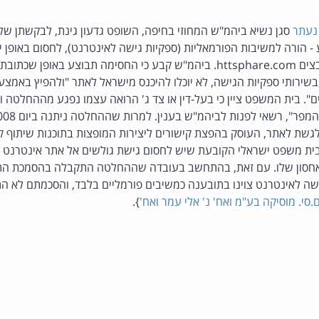
נעתר
סגן נשיא ביהמ"ש המחוזי בחיפה, השופט גדעון גינת, לבקשתן של
הורה למשיבות הפורמאליות (ספקיות גישה לאינטרנט), לחסום באופן יז
מישראל לאתר שיתוף הקבצים httsphare.com. ביהמ"ש קבע כי החסימה תבוצע בא
ירותי ספקיות הגישה, לא יוכלו להיכנס מישראל לאתר "ולהפיץ באמצע
ים". בית המשפט ציין כי בעל-דין או צד ג' הרואה עצמו נפגע מההחלטה 
ית משפט ישראלי הקובעת שיש לחסום גישת גולשים אל אתר אינטרנט ו
אחסון שלו. עם זאת, בהתחשב בעובדה שההחלטה התקבלה בהסמכת התוב
ישה לאינטרנט צוינו בתובענה כמשיבים פורמליים בלבד, והסכמתם לא 
}.