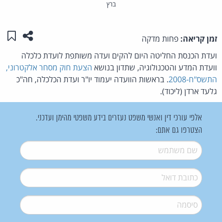
ברץ
שתפו ע
שמו
זמן קריאה:
פחות מדקה
ועדת הכנסת החליטה היום להקים ועדה משותפת לועדת כלכלה
וועדת המדע והטכנולוגיה, שתדון בנושא
הצעת חוק מסחר אלקטרוני,
התשס"ח-2008
. בראשות הוועדה יעמוד יו"ר ועדת הכלכלה, חה"כ
גלעד ארדן (ליכוד).
אלפי עורכי דין ואנשי משפט נעזרים בידע משפטי מהימן ועדכני.
הצטרפו גם אתם:
שם משתמש
*
דואל
*
סיסמה
*