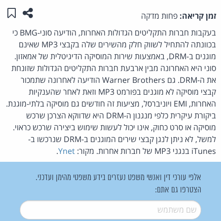
שתפו ע
שמו
זמן קריאה:
פחות מדקה
בעקבות חברות התקליטים הגדולות האחרות, הודיעה סוני-BMG כי
בכוונתה להתחיל לשווק חלק מהשירים שלה בקבצי MP3 שאינם
מוגנים ב-DRM, באמצעות שירות המוסיקה הדיגיטלית של אמאזון.
סוני היא האחרונה מבין ארבעת חברות התקליטים הגדולות שזונחת
את ה-DRM. גם Warner Brothers הודיעה לאחרונה שתמכור
קבצי מוסיקה לא מוגנים בפורמט MP3 וזאת לאחר שהענקיות
האחרות, EMI ויוניברסל, מציעות זה חודשים גם מוסיקה בלתי-מוגנת.
ביקורת עיקרית כלפי מנגנון ה-DRM היא שדווקא הצרכן שרכש
מוסיקה או סרט כחוק, אינו יכול לעשות שימוש ביצירה שרכש כראוי.
למשל, לא ניתן לנגן קבצי שירים המוגנים ב-DRM שנרכשו ב-
iTunes בנגני MP3 של חברות אחרות. מקור:
Ynet
.
אלפי עורכי דין ואנשי משפט נעזרים בידע משפטי מהימן ועדכני.
הצטרפו גם אתם:
שם משתמש
*